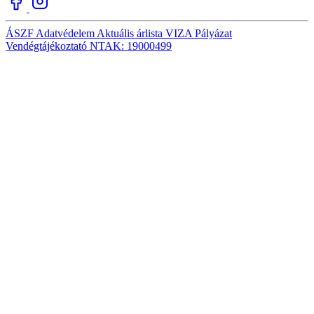
ÁSZF
Adatvédelem
Aktuális árlista
VIZA
Pályázat
Vendégtájékoztató
NTAK: 19000499