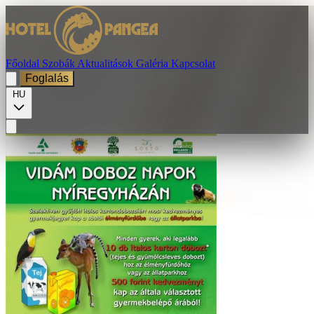
Főoldal
Szobák
Aktualitások
Galéria
Kapcsolat
Foglalás
HU