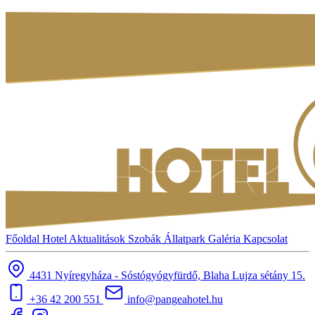
Főoldal
Hotel
Aktualitások
Szobák
Állatpark
Galéria
Kapcsolat
4431 Nyíregyháza - Sóstógyógyfürdő, Blaha Lujza sétány 15.
+36 42 200 551
info@pangeahotel.hu