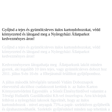
Gyűjtsd a tejes és gyümölcsleves italos kartondobozokat, védd
környezeted és látogasd meg a Nyíregyházi Állatparkot
kedvezményes áron!
Gyűjtsd a tejes és gyümölcsleves italos kartondobozokat, védd
környezeted és látogasd meg a Nyíregyházi Állatparkot
kedvezményes áron!
Kedvezményesen látogathatja meg Állatparkunk lakóit minden
gyerek, aki legalább 10 üres tejes, vagy gyümölcsleves dobozt hoz
2011. július 9-én 10-én a főbejáratnál felállított gyűjtőponthoz.
A július második hétvégéjén tartandó Vidám Doboznapok
elnevezésű akcióhoz csatlakozott kertünk is az Italos Karton
Környezetvédelmi Egyesülés a Sóstói Élményfürdővel valamint a
Térségi Hulladék Gazdálkodási Kft-vel összefogva. Arra kívánjuk
felhívni a nyíregyházi lakosok figyelmét, hogy az italos
kartondobozok - mivel anyaguk 75%-a papír- szelektíven gyűjthetők
és újrahasznosíthatók. Szelektív gyűjtésükkel minden nap tehetünk a