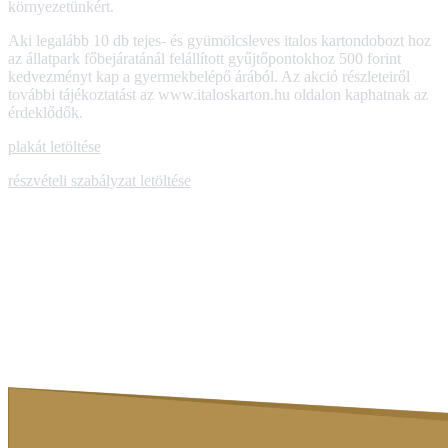
környezetünkért.
Aki legalább 10 db tejes- és gyümölcsleves italos kartondobozt hoz
az állatpark főbejáratánál felállított gyűjtőpontokhoz 500 forint
kedvezményt kap a gyermekbelépő árából. Az akció részleteiről
további tájékoztatást az www.italoskarton.hu oldalon kaphatnak az
érdeklődők.
plakát letöltése
részvételi szabályzat letöltése