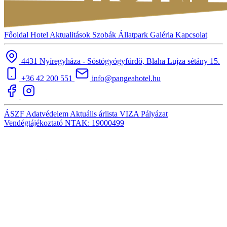
Főoldal
Hotel
Aktualitások
Szobák
Állatpark
Galéria
Kapcsolat
4431 Nyíregyháza - Sóstógyógyfürdő, Blaha Lujza sétány 15.
+36 42 200 551
info@pangeahotel.hu
ÁSZF
Adatvédelem
Aktuális árlista
VIZA
Pályázat
Vendégtájékoztató
NTAK: 19000499