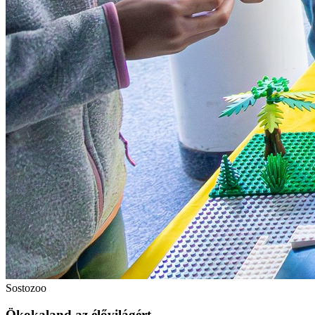
Sostozoo
Ökokaland az élővilágért