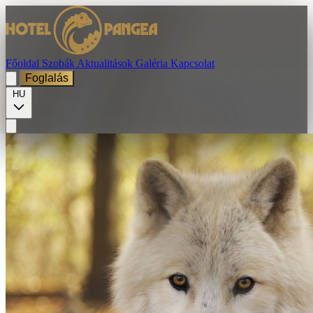
Főoldal
Szobák
Aktualitások
Galéria
Kapcsolat
Foglalás
HU