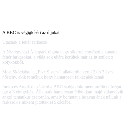
A BBC is végigkíséri az útjukat.
Utaznak a fehér farkasok
A Nyíregyházi Állatpark régóta nagy sikerrel tenyészti a kanadai
fehér farkasokat, a világ sok tájára kerültek már az itt született
kölykökből.
Most Skóciába, a „Five Sisters” állatkertbe kerül 2 db 3 éves
nőstény, akik reméljük hogy hamarosan falkát alakítanak
Inoko és Anvik utazásáról a BBC stábja dokumentumfilmet forgat,
így a Nyíregyházi Állatpark hamarosan felbukkan majd valamelyik
angol tematikus csatornán, amely bemutatja hogyan ének nálunk a
farkasok s miként jutottak el Skóciába.