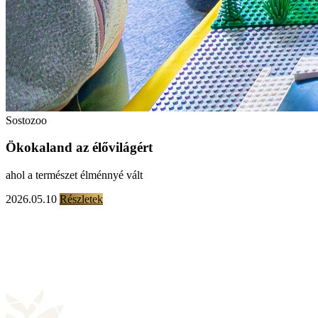
Sostozoo
Ökokaland az élővilágért
ahol a természet élménnyé vált
2026.05.10
Részletek