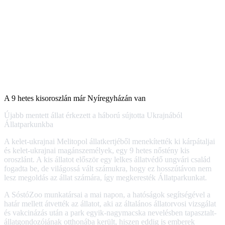
A 9 hetes kisoroszlán már Nyíregyházán van
Újabb mentett állat érkezett a háború sújtotta Ukrajnából
Állatparkunkba
A kelet-ukrajnai Melitopol állatkertjéből menekítették ki kárpátaljai
és kelet-ukrajnai magánszemélyek, egy 9 hetes nőstény kis
oroszlánt. A kis állatot először egy lelkes állatvédő ungvári család
fogadta be, de világossá vált számukra, hogy ez hosszútávon nem
lesz megoldás az állat számára, így megkeresték Állatparkunkat.
A SóstóZoo munkatársai a mai napon, a hatóságok segítségével a
határ mellett átvették az állatot, aki az általános állatorvosi vizsgálat
és vakcinázás után a park egyik-nagymacska nevelésben tapasztalt-
állatgondozójának otthonába került, hiszen eddig is emberek