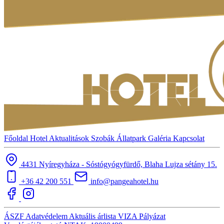
Főoldal
Hotel
Aktualitások
Szobák
Állatpark
Galéria
Kapcsolat
4431 Nyíregyháza - Sóstógyógyfürdő, Blaha Lujza sétány 15.
+36 42 200 551
info@pangeahotel.hu
ÁSZF
Adatvédelem
Aktuális árlista
VIZA
Pályázat