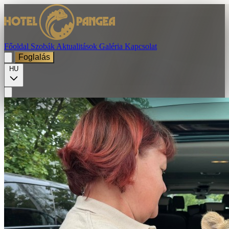
Főoldal
Szobák
Aktualitások
Galéria
Kapcsolat
Foglalás
HU