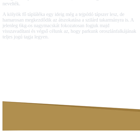
nevelték.
A kölyök fő tápláléka egy ideig még a tejpótló tápszer lesz, de
hamarosan megkezdődik az átszokatása a szilárd takarmányra is. A
jelenleg 6kg-os nagymacskát fokozatosan fogjuk majd
visszavadítani és végső célunk az, hogy parkunk oroszlánfalkájának
teljes jogú tagja legyen.