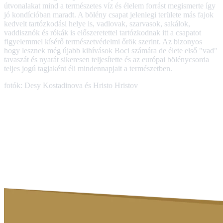
útvonalakat mind a természetes víz és élelem forrást megismerte így
jó kondícióban maradt. A bölény csapat jelenlegi területe más fajok
kedvelt tartózkodási helye is, vadlovak, szarvasok, sakálok,
vaddisznók és rókák is előszeretettel tartózkodnak itt a csapatot
figyelemmel kísérő természetvédelmi őrök szerint. Az bizonyos
hogy lesznek még újabb kihívások Boci számára de élete első "vad"
tavaszát és nyarát sikeresen teljesítette és az európai bölénycsorda
teljes jogú tagjaként éli mindennapjait a természetben.
fotók: Desy Kostadinova és Hristo Hristov