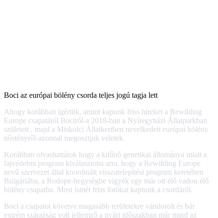
Boci az európai bölény csorda teljes jogú tagja lett
Ahogy korábban ígértük, amint kapunk friss híreket a Rewilding
Europe csapatától Bociról-a 2018-ban a Nyíregyházi Állatparkban
született , majd a Miskolci Állatkertben nevelkedett európai bölény
nőstényről-azonnal megosztjuk veletek.
Korábban olvashattátok hogy a kitűnő genetikai állománya miatt a
fajvédelmi program kiválasztotta arra, hogy a Rewilding Europe
nevű szervezet által koordinált visszatelepítési program keretében
Bulgáriába, a Rodope-hegységbe vigyék egy már ott élő vadon élő
bölény csapatba. Most ismét friss fotókat kaptunk a csordáról.
Boci a csapatot követve magasabb területekre vándorolt és bár
extrém szárazság volt jellemző a nyári időszakban már mind az