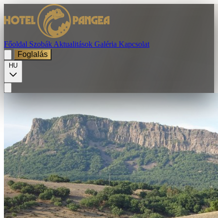
Főoldal
Szobák
Aktualitások
Galéria
Kapcsolat
Foglalás
HU