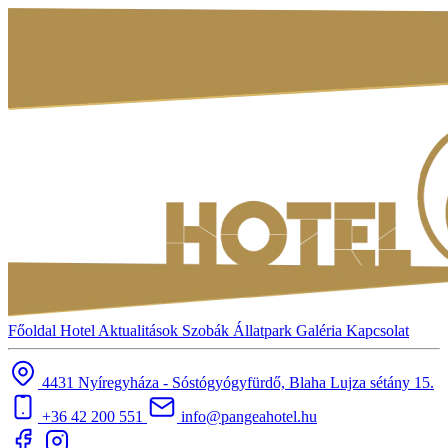
Főoldal
Hotel
Aktualitások
Szobák
Állatpark
Galéria
Kapcsolat
4431 Nyíregyháza - Sóstógyógyfürdő, Blaha Lujza sétány 15.
+36 42 200 551
info@pangeahotel.hu