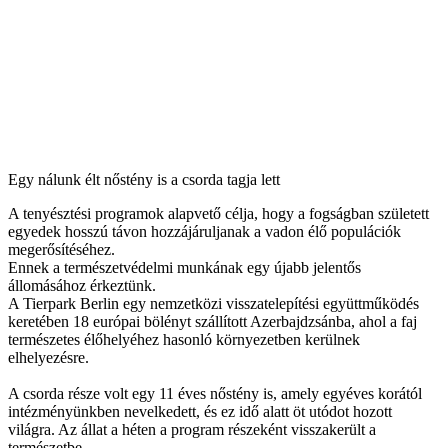
Egy nálunk élt nőstény is a csorda tagja lett
A tenyésztési programok alapvető célja, hogy a fogságban született
egyedek hosszú távon hozzájáruljanak a vadon élő populációk
megerősítéséhez.
Ennek a természetvédelmi munkának egy újabb jelentős
állomásához érkeztünk.
A Tierpark Berlin egy nemzetközi visszatelepítési együttműködés
keretében 18 európai bölényt szállított Azerbajdzsánba, ahol a faj
természetes élőhelyéhez hasonló környezetben kerülnek
elhelyezésre.
A csorda része volt egy 11 éves nőstény is, amely egyéves korától
intézményünkben nevelkedett, és ez idő alatt öt utódot hozott
világra. Az állat a héten a program részeként visszakerült a
természetbe.