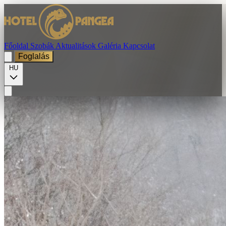
Főoldal
Szobák
Aktualitások
Galéria
Kapcsolat
Foglalás
HU