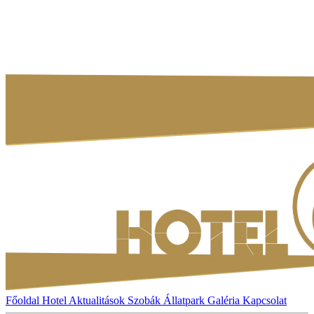
Főoldal
Hotel
Aktualitások
Szobák
Állatpark
Galéria
Kapcsolat