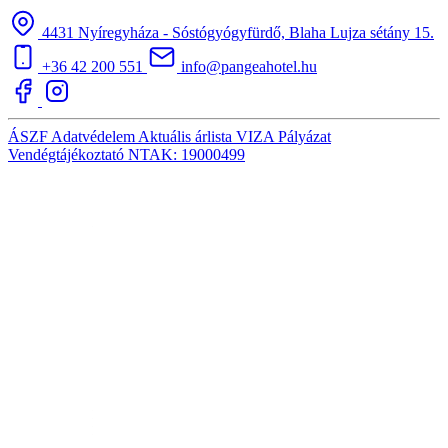
4431 Nyíregyháza - Sóstógyógyfürdő, Blaha Lujza sétány 15.
+36 42 200 551
info@pangeahotel.hu
ÁSZF
Adatvédelem
Aktuális árlista
VIZA
Pályázat
Vendégtájékoztató
NTAK: 19000499