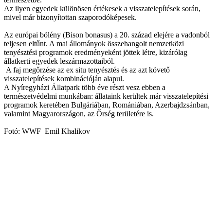
Az ilyen egyedek különösen értékesek a visszatelepítések során,
mivel már bizonyítottan szaporodóképesek.
Az európai bölény (Bison bonasus) a 20. század elejére a vadonból
teljesen eltűnt. A mai állományok összehangolt nemzetközi
tenyésztési programok eredményeként jöttek létre, kizárólag
állatkerti egyedek leszármazottaiból.
A faj megőrzése az ex situ tenyésztés és az azt követő
visszatelepítések kombinációján alapul.
A Nyíregyházi Állatpark több éve részt vesz ebben a
természetvédelmi munkában: állataink kerültek már visszatelepítési
programok keretében Bulgáriában, Romániában, Azerbajdzsánban,
valamint Magyarországon, az Őrség területére is.
Fotó: WWF Emil Khalikov