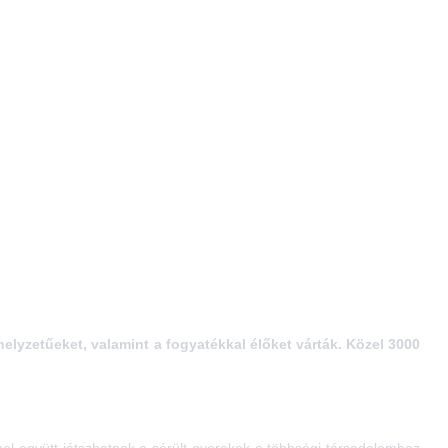
elyzetűeket, valamint a fogyatékkal élőket várták. Közel 3000
ahol együtt játszhatnak a sérült gyerekek a többségi társadalomhoz