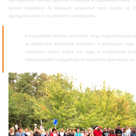
tartozó fiatalokkal. Az állatparki programot nem csupán a
alpolgármestere is köszöntötte a vendégeket.
A fogyatékkal élőknek azon kívül, hogy meg kell küzdeniü
az ellátásukat biztosítsuk számukra. A gondozást, vagy 
mentesen, hiszen tudjuk azt, hogy a családoknak pr
intézményeiből is fogadhattunk fogyatékos gyerekeket és 