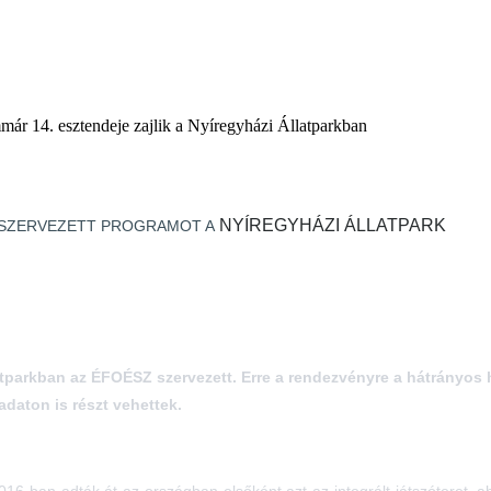
r 14. esztendeje zajlik a Nyíregyházi Állatparkban
NYÍREGYHÁZI ÁLLATPARK
K SZERVEZETT PROGRAMOT A
tparkban az ÉFOÉSZ szervezett. Erre a rendezvényre a hátrányos h
adaton is részt vehettek.
016-ban adták át az országban elsőként azt az integrált játszóteret, 