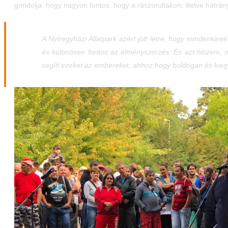
gondolja, hogy nagyon fontos, hogy a rászorultakon, illetve hátrá
A Nyíregyházi Állatpark azért jött létre, hogy mindenki
és különösen fontos az élményszerzés. És azt hiszem, n
segíti ezeket az embereket, ahhoz hogy boldogan és kie