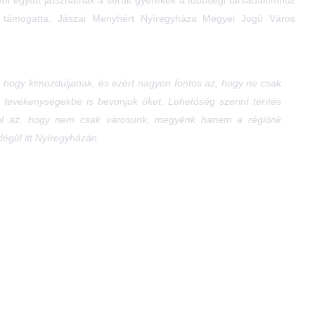
s támogatta. Jászai Menyhért Nyíregyháza Megyei Jogú Város
n, hogy kimozduljanak, és ezért nagyon fontos az, hogy ne csak
s tevékenységekbe is bevonjuk őket. Lehetőség szerint térítés
lgál az, hogy nem csak városunk, megyénk hanem a régiónk
égül itt Nyíregyházán.