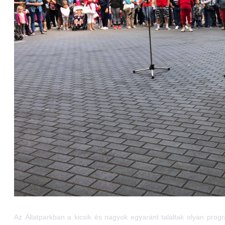
Az Állatparkban a kicsik és nagyok egyaránt találtak olyan progr