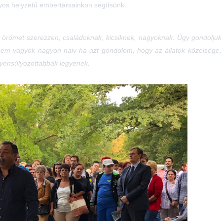
nyos helyzetű embertársainkon segítsünk.
nek örömet szerezzen, családoknak, kicsiknek, nagyoknak. Úgy gondolj
em vagyok nagyon naiv ha azt gondolom, hogy az állatok közelsége, az
gyensúlyozottabbak legyenek.