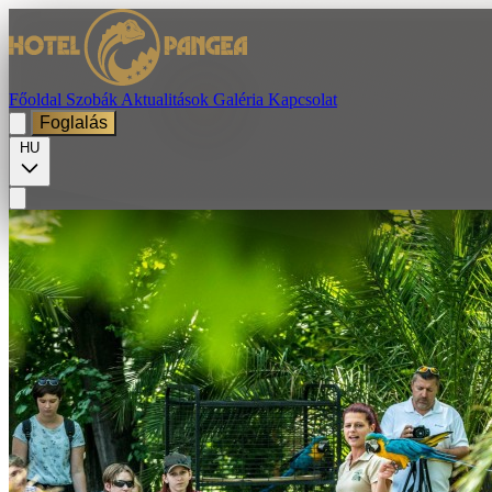
Főoldal
Szobák
Aktualitások
Galéria
Kapcsolat
Foglalás
HU