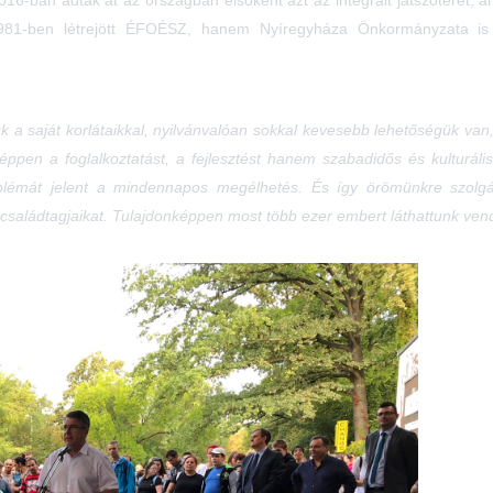
z 1981-ben létrejött ÉFOÉSZ, hanem Nyíregyháza Önkormányzata i
k a saját korlátaikkal, nyilvánvalóan sokkal kevesebb lehetőségük va
éppen a foglalkoztatást, a fejlesztést hanem szabadidős és kulturáli
oblémát jelent a mindennapos megélhetés. És így örömünkre szo
családtagjaikat. Tulajdonképpen most több ezer embert láthattunk vend