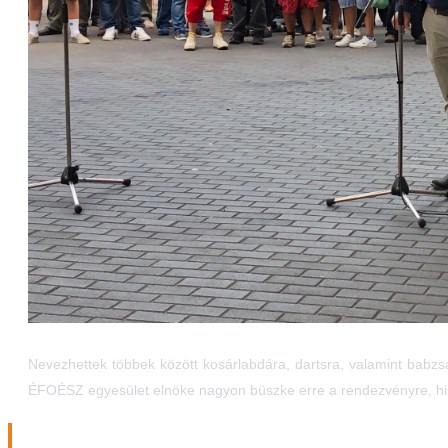
Nevezhettek többek között kosárlabdára, dartsra, valamint babzs
ÉFOÉSZ egyesület elnöke nagyon büszke erre a rendezvényre, his