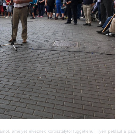
amot, amelyet élveznek korosztálytól függetlenül, ilyen például a pa