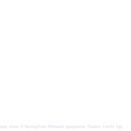
pagáj show. A Nyíregyházi Állatpark igazgatója, Gajdos László úgy