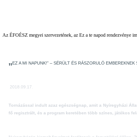
Az ÉFOÉSZ megyei szervezetének, az Ez a te napod rendezvénye immá
„
EZ A MI NAPUNK!” – SÉRÜLT ÉS RÁSZORULÓ EMBEREKNE
2018.09.17.
Tornázással indult azaz egészségnap, amit a Nyíregyházi Álla
fő regisztrált, és a program keretében több színes, játékos fel
Nyíregyházán kiemelt figyelmet fordítanak a fogyatékkal élőkre. 2