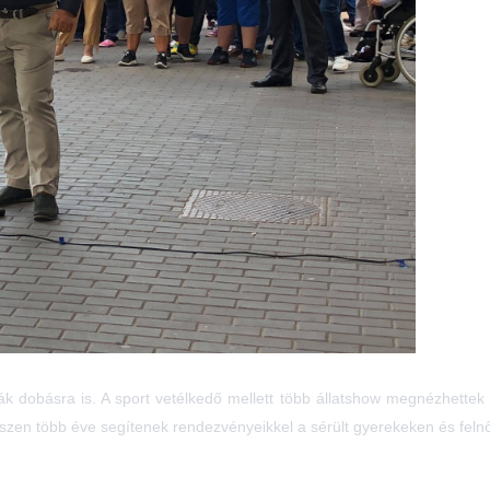
ák dobásra is. A sport vetélkedő mellett több állatshow megnézhettek
zen több éve segítenek rendezvényeikkel a sérült gyerekeken és felnő