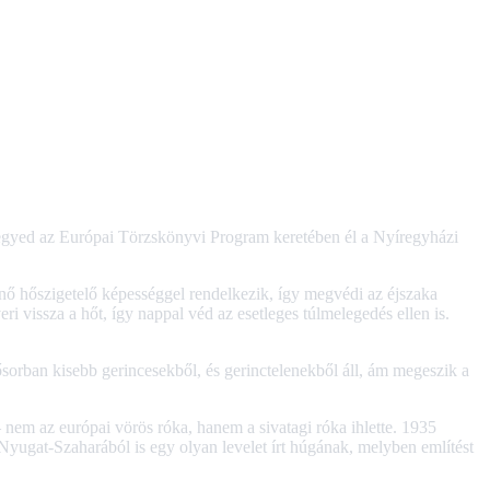
t egyed az Európai Törzskönyvi Program keretében él a Nyíregyházi
űnő hőszigetelő képességgel rendelkezik, így megvédi az éjszaka
ri vissza a hőt, így nappal véd az esetleges túlmelegedés ellen is.
orban kisebb gerincesekből, és gerinctelenekből áll, ám megeszik a
 nem az európai vörös róka, hanem a sivatagi róka ihlette. 1935
 Nyugat-Szaharából is egy olyan levelet írt húgának, melyben említést