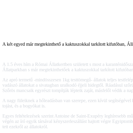
A két egyed már megtekinthető a kaktuszokkal tarkított kifutóban, Ál
A 1.5 éves hím a Római Állatkertben született s most a karanténidős
Állatparkban s már megtekinthetőek a kaktuszokkal tarkított kifutóban
Az apró termetű -mindösszesen 1kg testtömegű- állatok teljes testfel
vadászó állatokat a sivatagban uralkodó éjjeli hidegtől. Ráadásul szőrü
Szőrös mancsaik egyrészt tompítják lépteik zaját, másfelől védik a na
A nagy füleiknek a hőleadásban van szerepe, ezen kívül segítségével
tojást, és a bogyókat is.
Egyes feltételezések szerint Antoine de Saint-Exupéry leghíresebb műv
végén az író egyik társával kényszerleszállást hajtott végre Egyiptom
tett ezekről az állatokról.