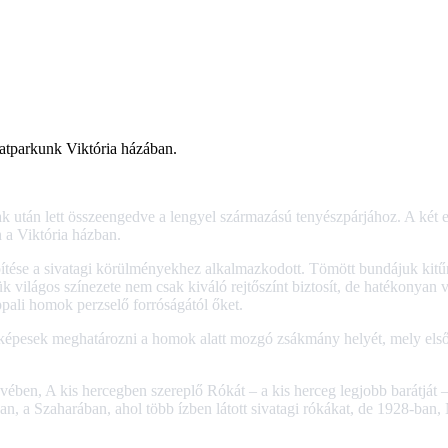
latparkunk Viktória házában.
zak után lett összeengedve a lengyel származású tenyészpárjához. A ké
 a Viktória házban.
építése a sivatagi körülményekhez alkalmazkodott. Tömött bundájuk kit
k világos színezete nem csak kiváló rejtőszínt biztosít, de hatékonyan ve
ppali homok perzselő forróságától őket.
 képesek meghatározni a homok alatt mozgó zsákmány helyét, mely elsős
ében, A kis hercegben szereplő Rókát – a kis herceg legjobb barátját –
ban, a Szaharában, ahol több ízben látott sivatagi rókákat, de 1928-ban,