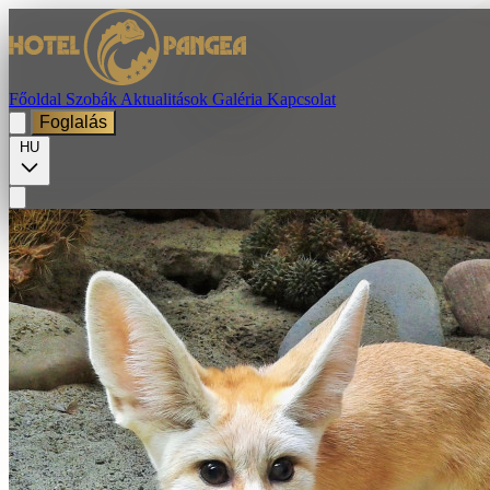
Főoldal
Szobák
Aktualitások
Galéria
Kapcsolat
Foglalás
HU