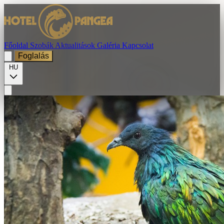
Főoldal
Szobák
Aktualitások
Galéria
Kapcsolat
Foglalás
HU