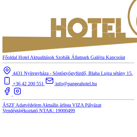
Főoldal
Hotel
Aktualitások
Szobák
Állatpark
Galéria
Kapcsolat
4431 Nyíregyháza - Sóstógyógyfürdő, Blaha Lujza sétány 15.
+36 42 200 551
info@pangeahotel.hu
ÁSZF
Adatvédelem
Aktuális árlista
VIZA
Pályázat
Vendégtájékoztató
NTAK: 19000499