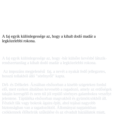
A faj egyik különlegessége az, hogy a kihalt dodó madár a
legközelebbi rokona.
A faj egyik különlegessége az, hogy -bár külsőre kevésbé látszik-
rendszertanilag a kihalt dodó madár a legközelebbi rokona.
Az impozáns megjelenésű faj, a nevét a nyakát fedő jellegzetes,
hosszú tollakból álló "sörényről" kapta.
Dél- és Délkelet- Ázsiában elsősorban a kisebb szigeteken fordul
elő, mert ezeken általában kevesebb a ragadozó, amely az erdőségek
talaján keresgélő és nem túl jól repülő sörényes galambokra veszélyt
jelentene. Tápláléka elsősorban magvakból és gyümölcsökből áll.
Fészkét fák vagy bokrok ágaira építi, ahol tojásai nagyobb
biztonságban van a ragadozóktól. Állományai napjainkban
csökkennek élőhelyük szűkülése és az elvadult háziállatok miatt,