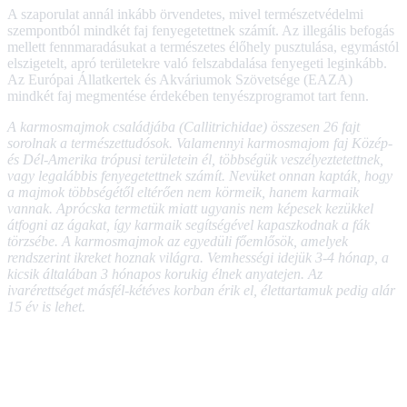
A szaporulat annál inkább örvendetes, mivel természetvédelmi
szempontból mindkét faj fenyegetettnek számít. Az illegális befogás
mellett fennmaradásukat a természetes élőhely pusztulása, egymástól
elszigetelt, apró területekre való felszabdalása fenyegeti leginkább.
Az Európai Állatkertek és Akváriumok Szövetsége (EAZA)
mindkét faj megmentése érdekében tenyészprogramot tart fenn.
A karmosmajmok családjába (Callitrichidae) összesen 26 fajt
sorolnak a természettudósok. Valamennyi karmosmajom faj Közép-
és Dél-Amerika trópusi területein él, többségük veszélyeztetettnek,
vagy legalábbis fenyegetettnek számít. Nevüket onnan kapták, hogy
a majmok többségétől eltérően nem körmeik, hanem karmaik
vannak. Aprócska termetük miatt ugyanis nem képesek kezükkel
átfogni az ágakat, így karmaik segítségével kapaszkodnak a fák
törzsébe. A karmosmajmok az egyedüli főemlősök, amelyek
rendszerint ikreket hoznak világra. Vemhességi idejük 3-4 hónap, a
kicsik általában 3 hónapos korukig élnek anyatejen. Az
ivarérettséget másfél-kétéves korban érik el, élettartamuk pedig alár
15 év is lehet.