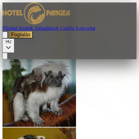
Főoldal
Szobák
Aktualitások
Galéria
Kapcsolat
Foglalás
HU