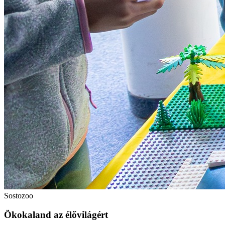
Sostozoo
Ökokaland az élővilágért