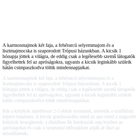
A karmosmajmok két faja, a fehérarcú selyemmajom és a
lisztmajmocska is szaporodott Trópusi házunkban. A kicsik 1
hónapja jöttek a világra, de eddig csak a legélesebb szemű látogatók
figyelhettek fel az apróságokra, ugyanis a kicsik leginkább szüleik
hátán csimpaszkodva töltik mindennapjaikat.
A karmosmajmok két faja, a fehérarcú selyemmajom és a
lisztmajmocska is szaporodott Trópusi házunkban. A kicsik 1
hónapja jöttek a világra, de eddig csak a legélesebb szemű látogatók
figyelhettek fel az apróságokra, ugyanis a kicsik leginkább szüleik
hátán csimpaszkodva töltik mindennapjaikat.
Bár a kölykök mindössze 2-3 dekát nyomnak, méretük a szülőkhöz
képest hatalmas. A kicsik gondozásába mind az apa mind a nagyobb
kölykök besegítenek, s általában ők hordozzák nap közben az
apróságokat és csak a szoptatási időszakban adják át őket az
anyaállatnak.