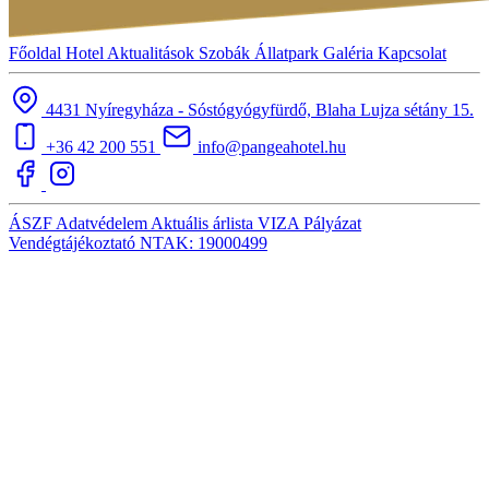
Főoldal
Hotel
Aktualitások
Szobák
Állatpark
Galéria
Kapcsolat
4431 Nyíregyháza - Sóstógyógyfürdő, Blaha Lujza sétány 15.
+36 42 200 551
info@pangeahotel.hu
ÁSZF
Adatvédelem
Aktuális árlista
VIZA
Pályázat
Vendégtájékoztató
NTAK: 19000499