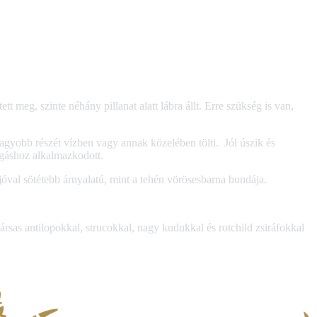
t meg, szinte néhány pillanat alatt lábra állt. Erre szükség is van,
nagyobb részét vízben vagy annak közelében tölti. Jól úszik és
zgáshoz alkalmazkodott.
óval sötétebb árnyalatú, mint a tehén vörösesbarna bundája.
rsas antilopokkal, strucokkal, nagy kudukkal és rotchild zsiráfokkal