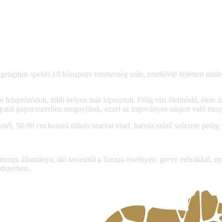
gelaphus spekei ) 8 hónapnyi vemhesség után, rendkívül fejletten születet
e felaprózódott, több helyen már kipusztult. Félig vízi életmódú, élete 
ú patái papucsszerűen megnyúltak, ezzel az ingoványos talajon való mo
, 50-90 cm hosszú tülkös szarvat visel, barnás színű szőrzete pedig j
atunga állománya, aki tavasztól a Tarzan ösvényén grevy zebrákkal, nyá
ndszerben.