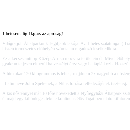
1 hetesen alig 1kg-os az apróság!
Világra jött Állatparkunk legifjabb lakója. Az 1 hetes szitatunga ( Tra
hiszen természetes élőhelyén számtalan ragadozó leselkedik rá.
Ez a kecses antilop Közép-Afrika mocsara területein él. Mivel élőhely
gyakran teljesen elmerül ha veszélyt érez vagy ha táplálkozik.Hossz
A hím akár 120 kilogrammos is lehet, majdnem 2x nagyobb a nősténynél
Latin neve John Spekenek, a Nílus forrása felfedezőjének tiszteleg.
A kis nősténnyel már 10 főre növekedett a Nyíregyházi Állatpark szit
él majd egy különleges fekete kontinens élővilágát bemutató kifutóre