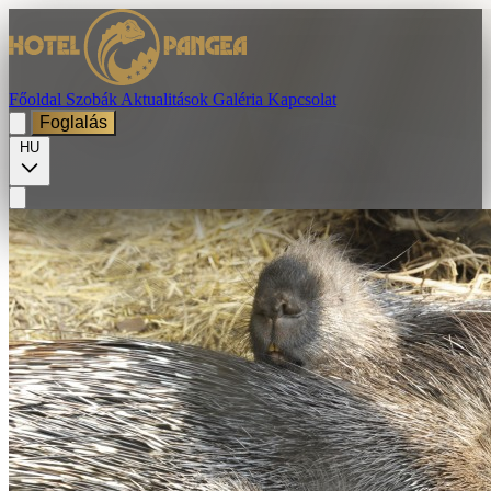
Főoldal
Szobák
Aktualitások
Galéria
Kapcsolat
Foglalás
HU