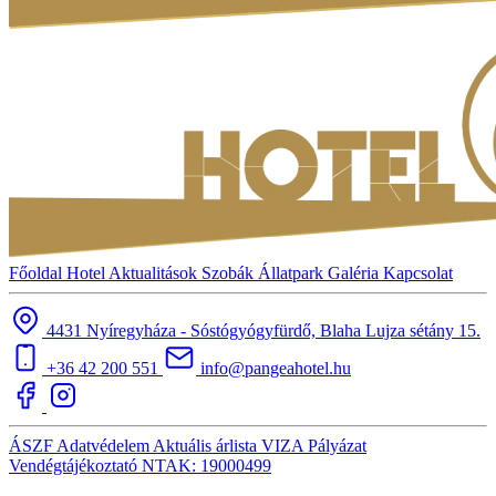
Főoldal
Hotel
Aktualitások
Szobák
Állatpark
Galéria
Kapcsolat
4431 Nyíregyháza - Sóstógyógyfürdő, Blaha Lujza sétány 15.
+36 42 200 551
info@pangeahotel.hu
ÁSZF
Adatvédelem
Aktuális árlista
VIZA
Pályázat
Vendégtájékoztató
NTAK: 19000499