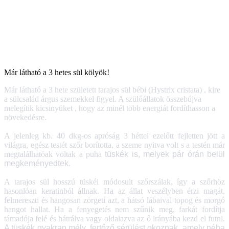
Már látható a 3 hetes sül kölyök!
Már látható a 3 hete született tarajos sül bébi (Hystrix cristata) , kire
a sülcsalád árgus szemekkel figyel. A szülőállatok összebújva
melegítik kicsinyüket , hogy az minél több energiát fordíthasson a
növekedésre.
A jelenleg kb. 40 dkg-os apróság 3 héttel ezelőtt fejletten jött a
világra, egész testét szőr borította, a szeme nyitva volt s a testén már
megtalálhatóak voltak a puha
tüskék is, melyek pár órán belül
megkeményedtek.
A tarajos sül hosszú tüskéi módosult szőrszálak, így a szőrhöz
hasonlóan keratinból állnak. Ha az állat veszélyben érzi magát,
felmereszti és hangosan zörgeti azt, a hátsó lábaival topog és morgó
hangot hallat. Ha a fenyegetés nem szűnik meg, farkát fordítja
támadója felé és hátrálva vagy oldalazva az ő irányába kezd el futni.
A tüskék gyakran mély, fertőző sérülést okoznak, amely néha