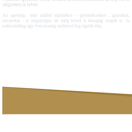
végzetes is lehet.
Az apróság már szilárd táplálékot – gyümölcsöket , gumókat,
rovarokat - is majszolgat, de még közel 4 hónapig szopik is, és
valószínűleg egy éves koráig szüleivel fog együtt élni.