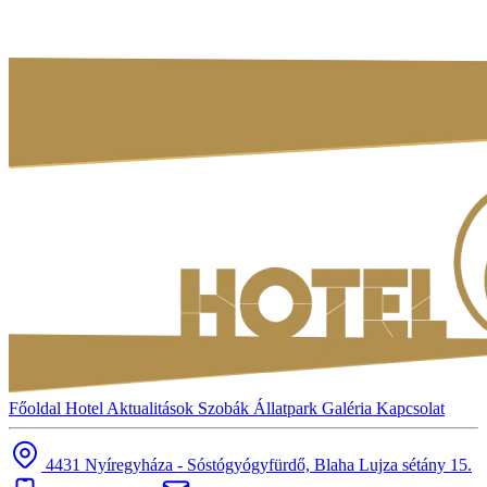
Főoldal
Hotel
Aktualitások
Szobák
Állatpark
Galéria
Kapcsolat
4431 Nyíregyháza - Sóstógyógyfürdő, Blaha Lujza sétány 15.