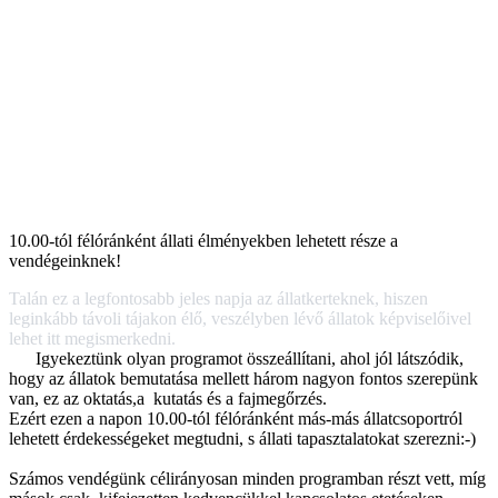
10.00-tól félóránként állati élményekben lehetett része a
vendégeinknek!
Talán ez a legfontosabb jeles napja az állatkerteknek, hiszen
leginkább távoli tájakon élő, veszélyben lévő állatok képviselőivel
lehet itt megismerkedni.
Igyekeztünk olyan programot összeállítani, ahol jól látszódik,
hogy az állatok bemutatása mellett három nagyon fontos szerepünk
van, ez az oktatás,a kutatás és a fajmegőrzés.
Ezért ezen a napon 10.00-tól félóránként más-más állatcsoportról
lehetett érdekességeket megtudni, s állati tapasztalatokat szerezni:-)
Számos vendégünk célirányosan minden programban részt vett, míg