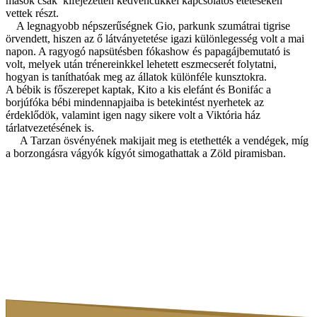
mások csak kifejezetten kedvencükkel kapcsolatos etetéseken
vettek részt.
A legnagyobb népszerűségnek Gio, parkunk szumátrai tigrise
örvendett, hiszen az ő látványetetése igazi különlegesség volt a mai
napon. A ragyogó napsütésben fókashow és papagájbemutató is
volt, melyek után trénereinkkel lehetett eszmecserét folytatni,
hogyan is taníthatóak meg az állatok különféle kunsztokra.
A bébik is főszerepet kaptak, Kito a kis elefánt és Bonifác a
borjúfóka bébi mindennapjaiba is betekintést nyerhetek az
érdeklődök, valamint igen nagy sikere volt a Viktória ház
tárlatvezetésének is.
A Tarzan ösvényének makijait meg is etethették a vendégek, míg
a borzongásra vágyók kígyót simogathattak a Zöld piramisban.