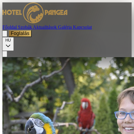
Főoldal
Szobák
Aktualitások
Galéria
Kapcsolat
Foglalás
HU