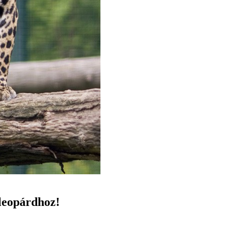
 leopárdhoz!