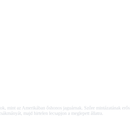
ontok, mint az Amerikában őshonos jaguárnak. Szőre mintázatának erős
zsákmányát, majd hirtelen lecsapjon a meglepett állatra.