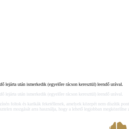
ő lejárta után ismerkedik (egyelőre rácson keresztül) leendő urával.
ő lejárta után ismerkedik (egyelőre rácson keresztül) leendő urával.
színén foltok és karikák feketéllenek, amelyek közepét nem díszítik p
nesztelen mozgását arra használja, hogy a lehető legjobban megközelítse 