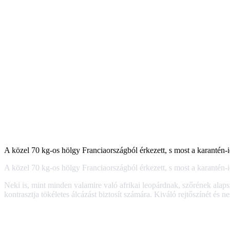
A közel 70 kg-os hölgy Franciaországból érkezett, s most a karantén-id
A közel 70 kg-os hölgy Franciaországból érkezett, s most a karantén-id
Neki is, mint minden valamire való afrikai leopárdnak, szőrének alap
kontrasztja tökéletes álcázást biztosít számára. Kiváló rejtőszínét és 