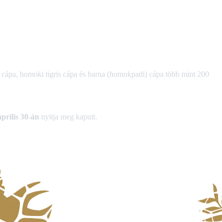
cápa, homoki tigris cápa és barna (homokpadi) cápa több mint 200
április 30-án
nyitja meg kapuit.