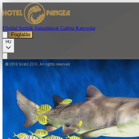
Főoldal
Szobák
Aktualitások
Galéria
Kapcsolat
Foglalás
HU