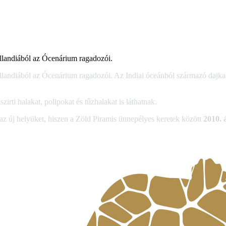
llandiából az Ócenárium ragadozói.
landiából az Ócenárium ragadozói. Az Indiai óceánból származó dajka 
irti halakat, polipokat és tűzhalakat is láthatnak.
z új helyüket, hiszen a Zöld Piramis ünnepélyes keretek között
2010. 