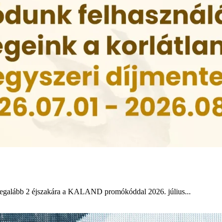
legalább 2 éjszakára a KALAND promókóddal 2026. július...