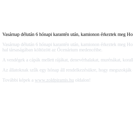
Vasárnap délután 6 hónapi karantén után, kamionon érkeztek meg Ho
Vasárnap délután 6 hónapi karantén után, kamionon érkeztek meg Hol
hal társaságában költözött az Ócenárium medencéibe.
A vendégek a cápák mellett rájákat, denevérhalakat, murénákat, korallsz
Az állatoknak szűk egy hónap áll rendelkezésükre, hogy megszokják a
További képek a
www.zoldpiramis.hu
oldalon!