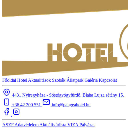
Főoldal
Hotel
Aktualitások
Szobák
Állatpark
Galéria
Kapcsolat
4431 Nyíregyháza - Sóstógyógyfürdő, Blaha Lujza sétány 15.
+36 42 200 551
info@pangeahotel.hu
ÁSZF
Adatvédelem
Aktuális árlista
VIZA
Pályázat