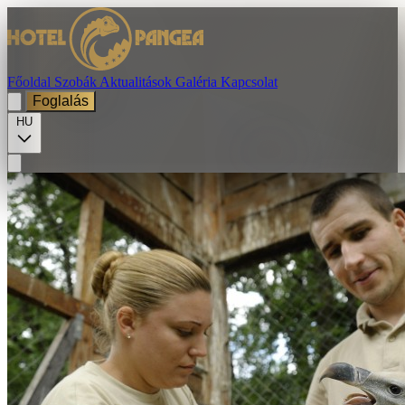
Főoldal
Szobák
Aktualitások
Galéria
Kapcsolat
Foglalás
HU