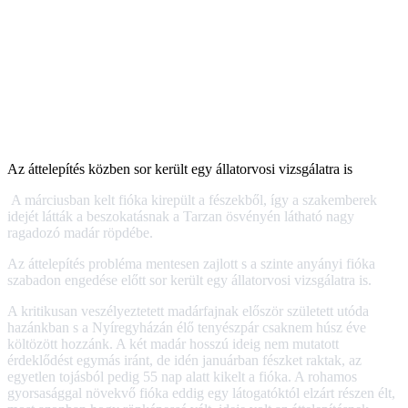
Az áttelepítés közben sor került egy állatorvosi vizsgálatra is
A márciusban kelt fióka kirepült a fészekből, így a szakemberek
idejét látták a beszokatásnak a Tarzan ösvényén látható nagy
ragadozó madár röpdébe.
Az áttelepítés probléma mentesen zajlott s a szinte anyányi fióka
szabadon engedése előtt sor került egy állatorvosi vizsgálatra is.
A kritikusan veszélyeztetett madárfajnak először született utóda
hazánkban s a Nyíregyházán élő tenyészpár csaknem húsz éve
költözött hozzánk. A két madár hosszú ideig nem mutatott
érdeklődést egymás iránt, de idén januárban fészket raktak, az
egyetlen tojásból pedig 55 nap alatt kikelt a fióka. A rohamos
gyorsasággal növekvő fióka eddig egy látogatóktól elzárt részen élt,