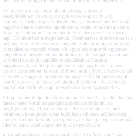
most azonban hogy röpképessé vált, ideje volt az áttelepítésnek.
Az impozáns megjelenésű állatok a közepes termetű
keselyűfélékhez tartoznak, szárnyfesztávolságuk 220-240
centiméter. Afrika trópusi vidékein élnek, a természetben kizárólag
nagyobb állatok tetemével táplálkoznak, ezáltal mindennapi életük
függ a patások vonulási útvonalától. Az élelemszerzésért sokszor
napi 150 kilométert is megtehetnek. Tetemkeresési módszerüket és a
megtalált dög körüli csoportos megjelenésüket korábban rendkívül
jó szaglásukra vezették vissza, sőt, egyes népcsoportok egyenesen
telepatikus képességeket tulajdonítottak nekik. Valójában azonban
az óvilági keselyűk a táplálék megtalálásában látásukra
hagyatkoznak: amint egyik fajtársuk meglát egy tetemet, elkezd
egyre alacsonyabban körözni körülötte, amit a többiek észrevesznek
és követik. Nagyobb tömegben egy nagy testű állat maradványait
akár húsz perc alatt képesek eltakarítani: elsőként a belsőségeket,
majd a húst, a bőrt és végül a kisebb csontokat fogyasztják el.
A Gyps ruepellii fajt a levegő bajnokának nevezik, egyedei általában
hatezer méter körüli magasságban szoktak tartózkodni, de
megfigyelték már 11 ezer méteren is. Erre azért képesek, mert
vérükben a hemoglobin olyan különleges változata található meg,
amely erősebben kötődik az oxigénhez, ezáltal a kis légköri nyomás
ellenére képes a szükséges mennyiség megkötésére.
A Természetvédelmi Világszövetség (IUCN) először 2007-ben