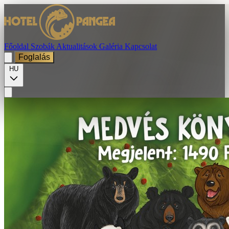
Főoldal
Szobák
Aktualitások
Galéria
Kapcsolat
Foglalás
HU