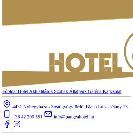
Főoldal
Hotel
Aktualitások
Szobák
Állatpark
Galéria
Kapcsolat
4431 Nyíregyháza - Sóstógyógyfürdő, Blaha Lujza sétány 15.
+36 42 200 551
info@pangeahotel.hu