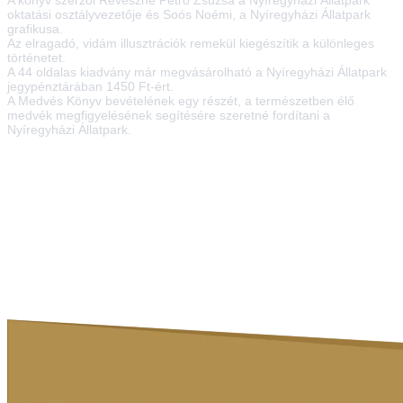
oktatási osztályvezetője és Soós Noémi, a Nyíregyházi Állatpark
grafikusa.
Az elragadó, vidám illusztrációk remekül kiegészítik a különleges
történetet.
A 44 oldalas kiadvány már megvásárolható a Nyíregyházi Állatpark
jegypénztárában 1450 Ft-ért.
A Medvés Könyv bevételének egy részét, a természetben élő
medvék megfigyelésének segítésére szeretné fordítani a
Nyíregyházi Állatpark.