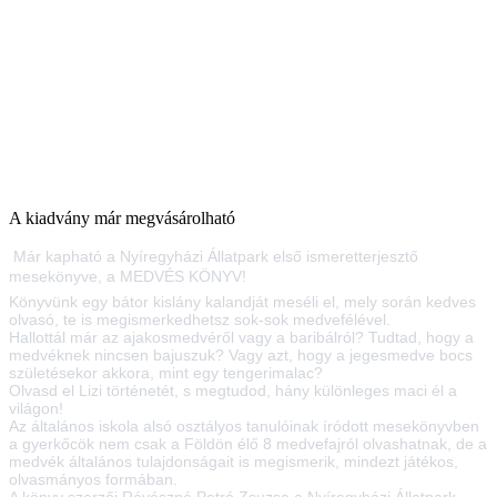
A kiadvány már megvásárolható
Már kapható a Nyíregyházi Állatpark első ismeretterjesztő
mesekönyve, a MEDVÉS KÖNYV!
Könyvünk egy bátor kislány kalandját meséli el, mely során kedves
olvasó, te is megismerkedhetsz sok-sok medvefélével.
Hallottál már az ajakosmedvéről vagy a baribálról? Tudtad, hogy a
medvéknek nincsen bajuszuk? Vagy azt, hogy a jegesmedve bocs
születésekor akkora, mint egy tengerimalac?
Olvasd el Lizi történetét, s megtudod, hány különleges maci él a
világon!
Az általános iskola alsó osztályos tanulóinak íródott mesekönyvben
a gyerkőcök nem csak a Földön élő 8 medvefajról olvashatnak, de a
medvék általános tulajdonságait is megismerik, mindezt játékos,
olvasmányos formában.
A könyv szerzői Révészné Petró Zsuzsa a Nyíregyházi Állatpark