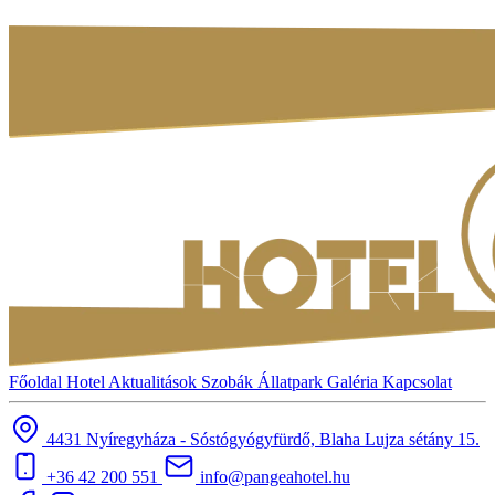
Főoldal
Hotel
Aktualitások
Szobák
Állatpark
Galéria
Kapcsolat
4431 Nyíregyháza - Sóstógyógyfürdő, Blaha Lujza sétány 15.
+36 42 200 551
info@pangeahotel.hu