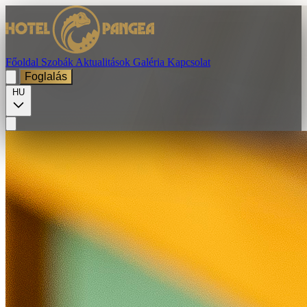
Főoldal
Szobák
Aktualitások
Galéria
Kapcsolat
Foglalás
HU