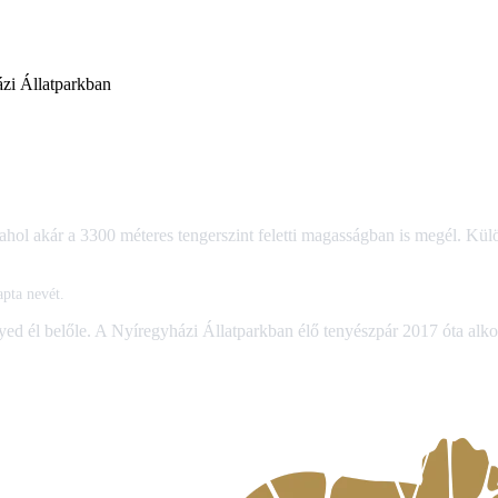
ázi Állatparkban
l akár a 3300 méteres tengerszint feletti magasságban is megél. Külö
apta nevét.
 egyed él belőle. A Nyíregyházi Állatparkban élő tenyészpár 2017 óta alk