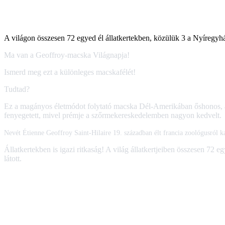
A világon összesen 72 egyed él állatkertekben, közülük 3 a Nyíregyh
Ma van a Geoffroy-macska Világnapja!
Ismerd meg ezt a különleges macskafélét!
Tudtad?
Ez a magányos életmódot folytató macska Dél-Amerikában őshonos, aho
fenyegetett, mivel prémje a szőrmekereskedelemben nagyon kedvelt.
Nevét Étienne Geoffroy Saint-Hilaire 19. században élt francia zoológusról k
Állatkertekben is igazi ritkaság! A világ állatkertjeiben összesen 72
látott.