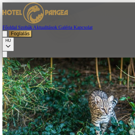
Főoldal
Szobák
Aktualitások
Galéria
Kapcsolat
Foglalás
HU