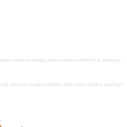
nleges mintázatú bundája miatt természetes élőhelyén az állománya
ot egy párt és az országban elsőként 2020 nyarán utóduk is napvilágot