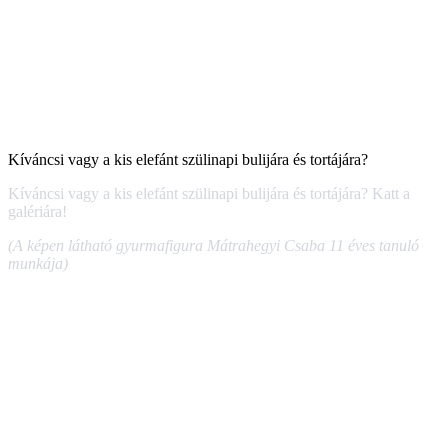
Kíváncsi vagy a kis elefánt szülinapi bulijára és tortájára?
Kíváncsi vagy a kis elefánt szülinapi bulijára és tortájára? Katt a
galériára!
(A képen látható gyurmafigura Mátrahegyi Csaba 11 éves tanuló
munkája)