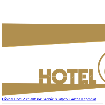
Főoldal
Hotel
Aktualitások
Szobák
Állatpark
Galéria
Kapcsolat