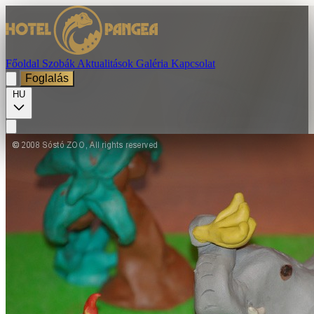
Főoldal
Szobák
Aktualitások
Galéria
Kapcsolat
Foglalás
HU