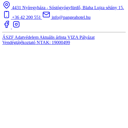
4431 Nyíregyháza - Sóstógyógyfürdő, Blaha Lujza sétány 15.
+36 42 200 551
info@pangeahotel.hu
ÁSZF
Adatvédelem
Aktuális árlista
VIZA
Pályázat
Vendégtájékoztató
NTAK: 19000499