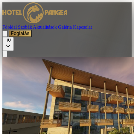
Főoldal
Szobák
Aktualitások
Galéria
Kapcsolat
Foglalás
HU