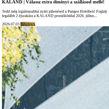
KALAND | Válassz extra élményt a szállásod mellé!
Tedd még izgalmasabbá nyári pihenésed a Pangea Hotelben! Foglalj
legalább 2 éjszakára a KALAND promókóddal 2026. július...
2026.07.03
Részletek