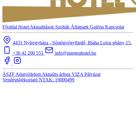
Főoldal
Hotel
Aktualitások
Szobák
Állatpark
Galéria
Kapcsolat
4431 Nyíregyháza - Sóstógyógyfürdő, Blaha Lujza sétány 15.
+36 42 200 551
info@pangeahotel.hu
ÁSZF
Adatvédelem
Aktuális árlista
VIZA
Pályázat
Vendégtájékoztató
NTAK: 19000499