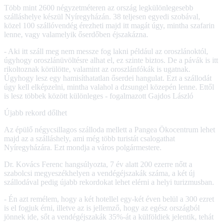
Több mint 2600 négyzetméteren az ország legkülönlegesebb
szálláshelye készül Nyíregyházán. 38 teljesen egyedi szobával,
közel 100 szállóvendég érezheti majd itt magát úgy, mintha szafarin
lenne, vagy valamelyik őserdőben éjszakázna.
- Aki itt száll meg nem messze fog lakni például az oroszlánoktól,
úgyhogy oroszlánüvöltésre alhat el, ez szinte biztos. De a pávák is itt
rikoltoznak körülötte, valamint az oroszlánfókák is ugatnak.
Úgyhogy lesz egy hamisíthatatlan őserdei hangulat. Ezt a szállodát
úgy kell elképzelni, mintha valahol a dzsungel közepén lenne. Ettől
is lesz többek között különleges - fogalmazott Gajdos László
Újabb rekord dőlhet
Az épülő négycsillagos szálloda mellett a Pangea Ökocentrum lehet
majd az a szálláshely, ami még több turistát csalogathat
Nyíregyházára. Ezt mondja a város polgármestere.
Dr. Kovács Ferenc hangsúlyozta, 7 év alatt 200 ezerre nőtt a
szabolcsi megyeszékhelyen a vendégéjszakák száma, a két új
szállodával pedig újabb rekordokat lehet elérni a helyi turizmusban.
- Én azt remélem, hogy a két hotellel egy-két éven belül a 300 ezret
is el fogjuk érni, illetve az is jellemző, hogy az egész országból
jönnek ide, sőt a vendégéjszakák 35%-át a külföldiek jelentik, tehát