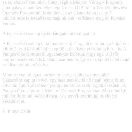
ez kötelez is bennünket. Sokat segít a Modern Városok Program
támogatás, annak keretében épül, de a TOP-ból, a Területfejlesztési
Operatív Programból is építünk. Itt az állatparkban is egy 7
milliárdosos fejlesztési csomagunk van - erősítette meg dr. Kovács
Ferenc.
A fejlesztési csomag újabb látogatókat csalogathat
A fejlesztési csomag tartalmazza az új látogatócentrumot, a hópárduc
kifutóját és a későbbiekben épülő erdei ösvényt és India házat is. A
Pangea Ökocentrumról ugyanakkor kiderült, hogy egy 100 fős
konferenciateremet is kialakítanak benne, így ez az épület lehet majd
az állatpark oktatóbázisa.
Mindezeken túl igazi kuriózum lesz a szálloda, mivel 400
állatszobor kap itt helyet, egy hatalmas életfa nő majd benne és az
udvarán épülő játszóteret pedig dinoszauruszok fogják ékesíteni. A
Pangea Ökocentrum a Modern Városok Programban több mint 1,6
milliárd forintból valósul meg, és a tervek szerint július elejére
készülhet el.
Z. Pintye Zsolt