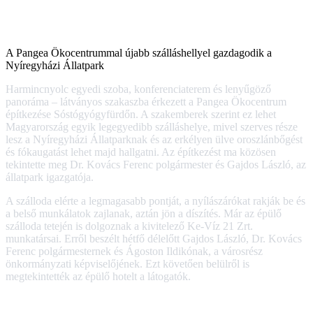
A Pangea Ökocentrummal újabb szálláshellyel gazdagodik a
Nyíregyházi Állatpark
Harmincnyolc egyedi szoba, konferenciaterem és lenyűgöző
panoráma – látványos szakaszba érkezett a Pangea Ökocentrum
építkezése Sóstógyógyfürdőn. A szakemberek szerint ez lehet
Magyarország egyik legegyedibb szálláshelye, mivel szerves része
lesz a Nyíregyházi Állatparknak és az erkélyen ülve oroszlánbőgést
és fókaugatást lehet majd hallgatni. Az építkezést ma közösen
tekintette meg Dr. Kovács Ferenc polgármester és Gajdos László, az
állatpark igazgatója.
A szálloda elérte a legmagasabb pontját, a nyílászárókat rakják be és
a belső munkálatok zajlanak, aztán jön a díszítés. Már az épülő
szálloda tetején is dolgoznak a kivitelező Ke-Víz 21 Zrt.
munkatársai. Erről beszélt hétfő délelőtt Gajdos László, Dr. Kovács
Ferenc polgármesternek és Ágoston Ildikónak, a városrész
önkormányzati képviselőjének. Ezt követően belülről is
megtekintették az épülő hotelt a látogatók.