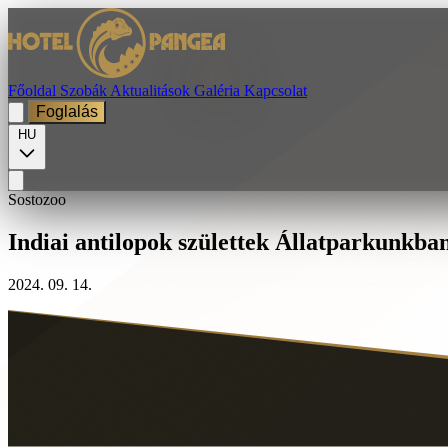
Főoldal
Szobák
Aktualitások
Galéria
Kapcsolat
Foglalás
HU
Sostozoo
Indiai antilopok születtek Állatparkunkba
2024. 09. 14.