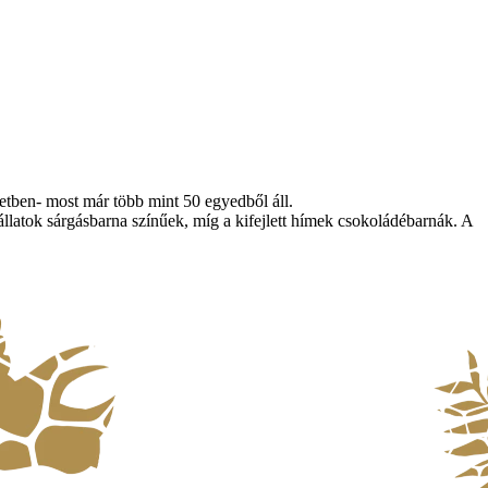
letben- most már több mint 50 egyedből áll.
llatok sárgásbarna színűek, míg a kifejlett hímek csokoládébarnák. A