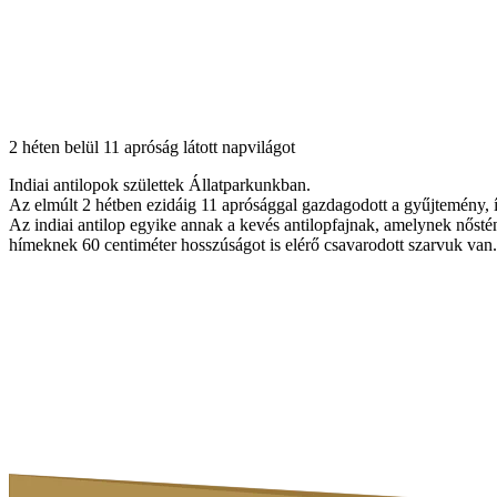
2 héten belül 11 apróság látott napvilágot
Indiai antilopok születtek Állatparkunkban.
Az elmúlt 2 hétben ezidáig 11 aprósággal gazdagodott a gyűjtemény, í
Az indiai antilop egyike annak a kevés antilopfajnak, amelynek nősté
hímeknek 60 centiméter hosszúságot is elérő csavarodott szarvuk van