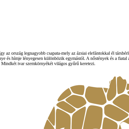
gy az ország legnagyobb csapata-mely az ázsiai elefántokkal él társbér
nye és hímje lényegesen különbözik egymástól. A nőstények és a fiatal á
. Mindkét ivar szemkörnyékét világos gyűrű keretezi.