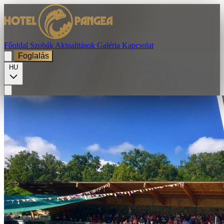
Főoldal
Szobák
Aktualitások
Galéria
Kapcsolat
Foglalás
HU