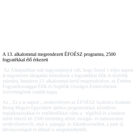
A 13. alkalommal megrendezett ÉFOÉSZ programra, 2500
fogyatékkal élő érkezett
Az Állatparkban már hagyománnyá vált, hogy ősszel 1 teljes napon
át ingyenesen látogatást biztosítunk a fogyatékkal élők és kísérőik
számára. Immáron 13. alkalommal kerül megrendezésre, az Értelmi
Fogyatékossággal Élők és Segítőik Országos Érdekvédelmi
Szövetségének családi napja.
Az „ Ez a te napod „ rendezvényen az ÉFOÉSZ Szabolcs-Szatmár-
Bereg Megyei Egyesülete játékos programokkal, kézműves
foglalkozásokkal és vetélkedőkkel várta a régióból és a határon
túlról érkező kb 2500 értelmileg sérült, mozgás- és halmozottan
sérült résztvevőt, ahol a papagáj- és fókashowmellett, a park új
látványosságait és állatait is megtekinthették.