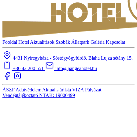
Főoldal
Hotel
Aktualitások
Szobák
Állatpark
Galéria
Kapcsolat
4431 Nyíregyháza - Sóstógyógyfürdő, Blaha Lujza sétány 15.
+36 42 200 551
info@pangeahotel.hu
ÁSZF
Adatvédelem
Aktuális árlista
VIZA
Pályázat
Vendégtájékoztató
NTAK: 19000499