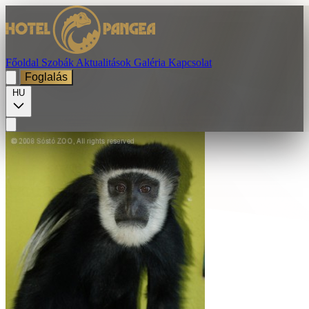
Főoldal
Szobák
Aktualitások
Galéria
Kapcsolat
Foglalás
HU