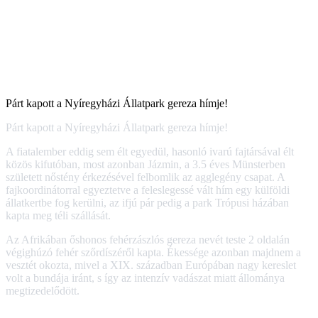
Párt kapott a Nyíregyházi Állatpark gereza hímje!
Párt kapott a Nyíregyházi Állatpark gereza hímje!
A fiatalember eddig sem élt egyedül, hasonló ivarú fajtársával élt
közös kifutóban, most azonban Jázmin, a 3.5 éves Münsterben
született nőstény érkezésével felbomlik az agglegény csapat. A
fajkoordinátorral egyeztetve a feleslegessé vált hím egy külföldi
állatkertbe fog kerülni, az ifjú pár pedig a park Trópusi házában
kapta meg téli szállását.
Az Afrikában őshonos fehérzászlós gereza nevét teste 2 oldalán
végighúzó fehér szőrdíszéről kapta. Ékessége azonban majdnem a
vesztét okozta, mivel a XIX. században Európában nagy kereslet
volt a bundája iránt, s így az intenzív vadászat miatt állománya
megtizedelődött.