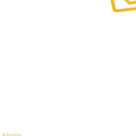
Készpénz