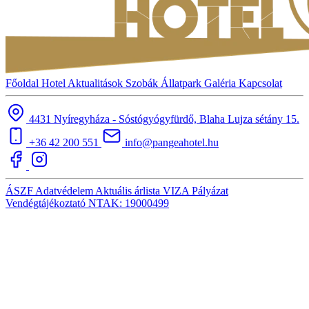
Főoldal
Hotel
Aktualitások
Szobák
Állatpark
Galéria
Kapcsolat
4431 Nyíregyháza - Sóstógyógyfürdő, Blaha Lujza sétány 15.
+36 42 200 551
info@pangeahotel.hu
ÁSZF
Adatvédelem
Aktuális árlista
VIZA
Pályázat
Vendégtájékoztató
NTAK: 19000499