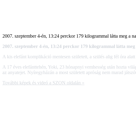
2007. szeptember 4-én, 13:24 perckor 179 kilogrammal látta meg a nap
2007. szeptember 4-én, 13:24 perckor 179 kilogrammal látta meg 
A kis elefánt komplikáció mentesen született, a szülés alig fél óra alatt 
A 17 éves elefánttehén, Yoki, 23 hónapnyi vemhesség után hozta világra
az anyatejet. Nyíregyházán a most született apróság nem marad játszótá
További képek és videó a SZON oldalán »