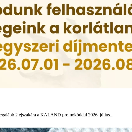
legalább 2 éjszakára a KALAND promókóddal 2026. július...