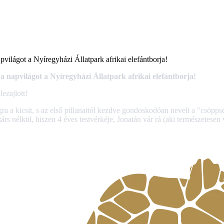
világot a Nyíregyházi Állatpark afrikai elefántborja!
a napvilágot a Nyíregyházi Állatpark afrikai elefántborja!
lezajlott!
 a kicsit, s az első pillanattól kezdve gondoskodóan neveli a "csöppsége
rs nélkül, hiszen 4 éves testvérkéje, Jonatán vár rá (aki természetesen v