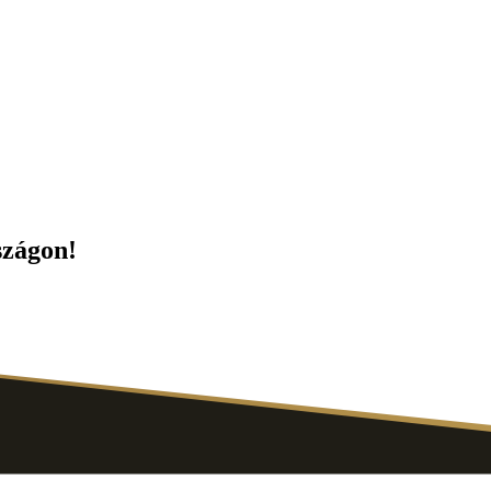
szágon!