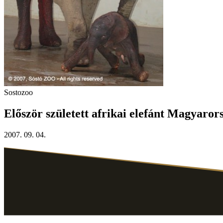
Sostozoo
Először született afrikai elefánt Magyaror
2007. 09. 04.