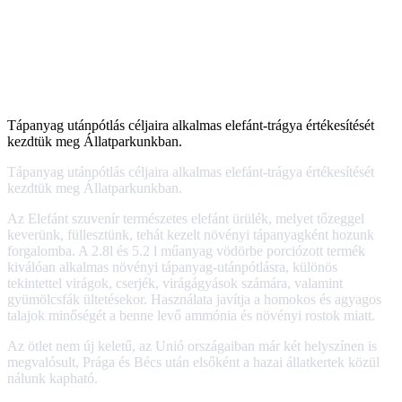
Tápanyag utánpótlás céljaira alkalmas elefánt-trágya értékesítését
kezdtük meg Állatparkunkban.
Tápanyag utánpótlás céljaira alkalmas elefánt-trágya értékesítését
kezdtük meg Állatparkunkban.
Az Elefánt szuvenír természetes elefánt ürülék, melyet tőzeggel
keverünk, füllesztünk, tehát kezelt növényi tápanyagként hozunk
forgalomba. A 2.8l és 5.2 l műanyag vödörbe porciózott termék
kiválóan alkalmas növényi tápanyag-utánpótlásra, különös
tekintettel virágok, cserjék, virágágyások számára, valamint
gyümölcsfák ültetésekor. Használata javítja a homokos és agyagos
talajok minőségét a benne levő ammónia és növényi rostok miatt.
Az ötlet nem új keletű, az Unió országaiban már két helyszínen is
megvalósult, Prága és Bécs után elsőként a hazai állatkertek közül
nálunk kapható.