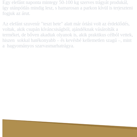
Egy elefánt naponta mintegy 50-100 kg szerves trágyát produkál,
így utánpótlás mindig lesz, s hamarosan a parkon kívül is terjeszteni
fogjuk az árut.
Az elefánt szuvenír "teszt hete" alatt már óriási volt az érdeklődés,
voltak, akik csupán kíváncsiságból, ajándéknak vásárolták a
terméket, de bőven akadtak olyanok is, akik praktikus célból vettek,
hiszen sokkal hatékonyabb – és kevésbé kellemetlen szagú –, mint
a hagyományos szarvasmarhatrágya.