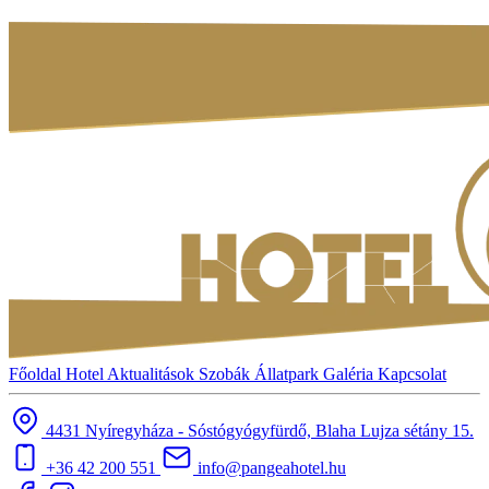
Főoldal
Hotel
Aktualitások
Szobák
Állatpark
Galéria
Kapcsolat
4431 Nyíregyháza - Sóstógyógyfürdő, Blaha Lujza sétány 15.
+36 42 200 551
info@pangeahotel.hu