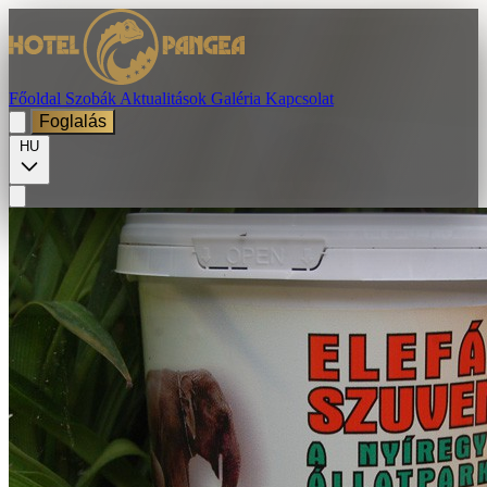
Főoldal
Szobák
Aktualitások
Galéria
Kapcsolat
Foglalás
HU