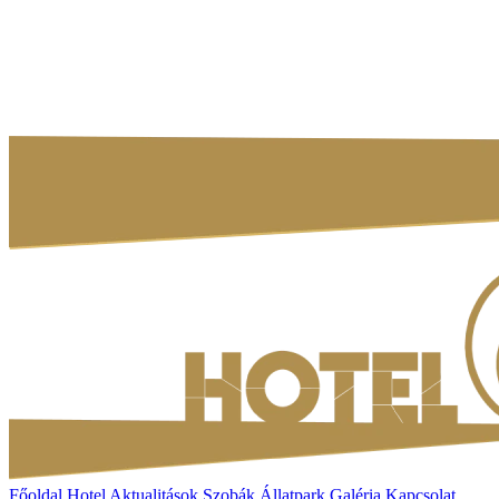
Főoldal
Hotel
Aktualitások
Szobák
Állatpark
Galéria
Kapcsolat