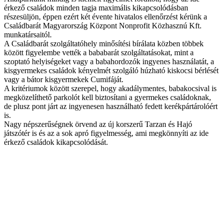
érkező családok minden tagja maximális kikapcsolódásban
részesüljön, éppen ezért két évente hivatalos ellenőrzést kérünk a
Családbarát Magyarország Központ Nonprofit Közhasznú Kft.
munkatársaitól.
A Családbarát szolgáltatóhely minősítési bírálata közben többek
között figyelembe vették a bababarát szolgáltatásokat, mint a
szoptató helyiségeket vagy a babahordozók ingyenes használatát, a
kisgyermekes családok kényelmét szolgáló húzható kiskocsi bérlését
vagy a bátor kisgyermekek Cumifáját.
A kritériumok között szerepel, hogy akadálymentes, babakocsival is
megközelíthető parkolót kell biztosítani a gyermekes családoknak,
de plusz pont járt az ingyenesen használható fedett kerékpártárolóért
is.
Nagy népszerűségnek örvend az új korszerű Tarzan és Hajó
játszótér is és az a sok apró figyelmesség, ami megkönnyíti az ide
érkező családok kikapcsolódását.