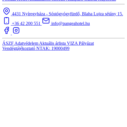
4431 Nyíregyháza - Sóstógyógyfürdő, Blaha Lujza sétány 15.
+36 42 200 551
info@pangeahotel.hu
ÁSZF
Adatvédelem
Aktuális árlista
VIZA
Pályázat
Vendégtájékoztató
NTAK: 19000499