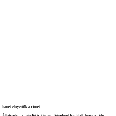
Ismét elnyertük a címet
Állatparkunk mindig is kiemelt figyelmet fordított, hogy az ide