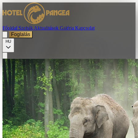
Főoldal
Szobák
Aktualitások
Galéria
Kapcsolat
Foglalás
HU