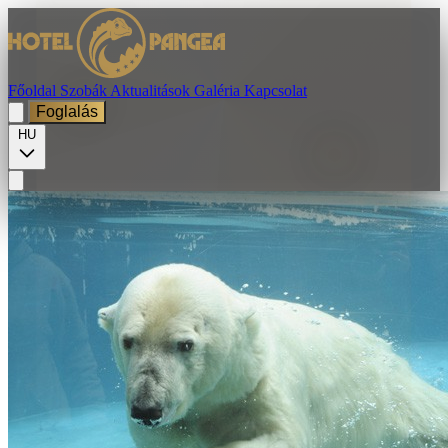
Főoldal
Szobák
Aktualitások
Galéria
Kapcsolat
Foglalás
HU