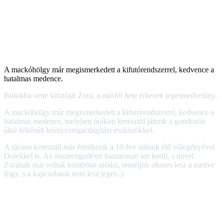
A mackóhölgy már megismerkedett a kifutórendszerrel, kedvence a
hatalmas medence.
Birtokba vette kifutóját Zora, a másfél hete érkezett jegesmedvelány.
A mackóhölgy már megismerkedett a kifutórendszerrel, kedvence a
hatalmas medence, melyben órákon keresztül játszik a gondozók
által felkínált környezetgazdagítási eszközökkel.
A rácson keresztül már érintkezik a 10 éve nálunk élő vőlegényével
Ootekkel is. Az összeengedésre hamarosan sor kerül, s mivel
Zorának már voltak korábban utódai, reméljük sikeres lesz a medve
frigy, s a kapcsolatuk nem lesz jeges :)