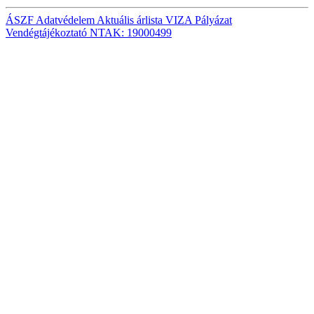
ÁSZF
Adatvédelem
Aktuális árlista
VIZA
Pályázat
Vendégtájékoztató
NTAK: 19000499