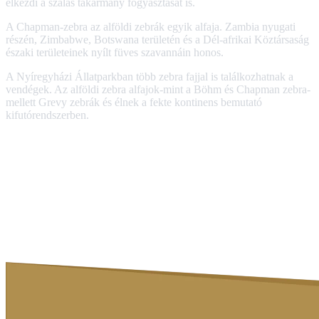
elkezdi a szálas takarmány fogyasztását is.
A Chapman-zebra az alföldi zebrák egyik alfaja. Zambia nyugati
részén, Zimbabwe, Botswana területén és a Dél-afrikai Köztársaság
északi területeinek nyílt füves szavannáin honos.
A Nyíregyházi Állatparkban több zebra fajjal is találkozhatnak a
vendégek. Az alföldi zebra alfajok-mint a Böhm és Chapman zebra-
mellett Grevy zebrák és élnek a fekte kontinens bemutató
kifutórendszerben.