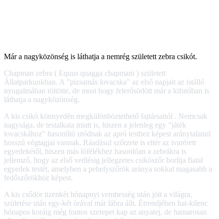
Már a nagyközönség is láthatja a nemrég született zebra csikót.
Chapman zebra ( Equus quagga chapmani ) született
Állatparkunkban. A "pizsamás lovacska" az első napjait az istálló
nyugalmában töltötte, de most hogy felerősödött már a kifutóban is
láthatja a nagyközönség.
A kis csikó könnyedén megkülönböztethető fajtársaitól . Nemcsak
nagysága, de testalkata miatt is, hiszen a jelenleg egy "játék
lovacskához" hasonlító utódnak az apró testhez képest aránytalanul
hosszú végtagjai vannak. Ráadásul szőrzete is eltér az ivarérett
egyedekétől, hiszen más lófélékhez hasonlóan a zebrákra is
jellemző, hogy az első vedlésig jellegzetes csikószőr borítja fiatal
egyedek testét, amelyben a pehelyszőrök aránya sokkal magasabb a
fedőszőrökhöz képest.
A kis csődör tizenkét hónapnyi vemhesség után jött a világra,
születése után egy-két órával már lábra állt. Étrendjében hat-kilenc
hónapos koráig még fontos szerepet kap az anyatej, de hamarosan