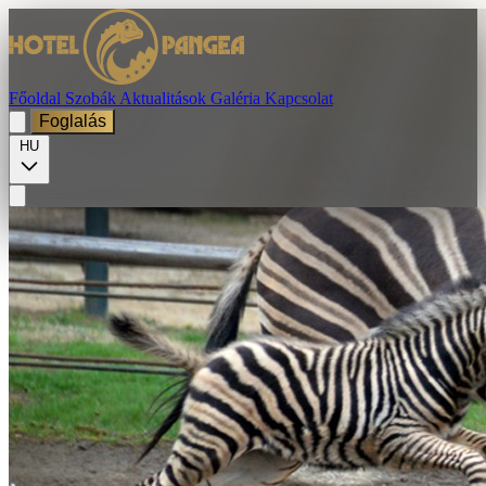
Főoldal
Szobák
Aktualitások
Galéria
Kapcsolat
Foglalás
HU