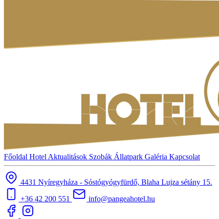
Főoldal
Hotel
Aktualitások
Szobák
Állatpark
Galéria
Kapcsolat
4431 Nyíregyháza - Sóstógyógyfürdő, Blaha Lujza sétány 15.
+36 42 200 551
info@pangeahotel.hu