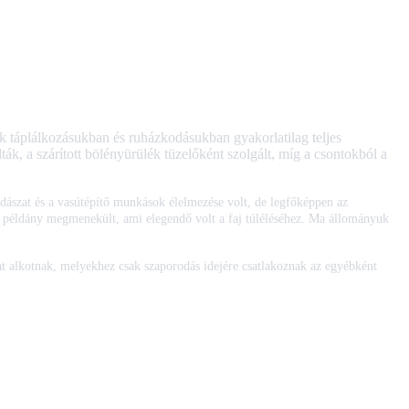
ek táplálkozásukban és ruházkodásukban gyakorlatilag teljes
ák, a szárított bölényürülék tüzelőként szolgált, míg a csontokból a
adászat és a vasútépítő munkások élelmezése volt, de legfőképpen az
z példány megmenekült, ami elegendő volt a faj túléléséhez. Ma állományuk
at alkotnak, melyekhez csak szaporodás idejére csatlakoznak az egyébként