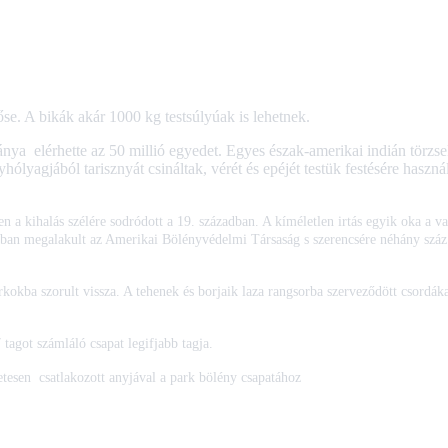
e. A bikák akár 1000 kg testsúlyúak is lehetnek.
ánya elérhette az 50 millió egyedet. Egyes észak-amerikai indián törzs
yagjából tarisznyát csináltak, vérét és epéjét testük festésére használt
n a kihalás szélére sodródott a 19. században. A kíméletlen irtás egyik oka a v
onban megalakult az Amerikai Bölényvédelmi Társaság s szerencsére néhány szá
adása.
kokba szorult vissza. A tehenek és borjaik laza rangsorba szerveződött csordák
tagot számláló csapat legifjabb tagja.
hetesen csatlakozott anyjával a park bölény csapatához