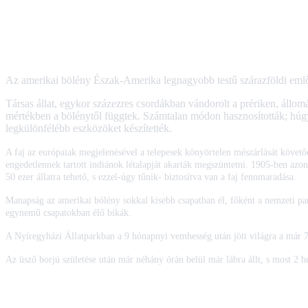
Az amerikai bölény Észak-Amerika legnagyobb testű szárazföldi emlős
Társas állat, egykor százezres csordákban vándorolt a prériken, állom
mértékben a bölénytől függtek. Számtalan módon hasznosították; húgyhól
legkülönfélébb eszközöket készítették.
A faj az európaiak megjelenésével a telepesek könyörtelen mészárlását követőe
engedetlennek tartott indiánok létalapját akarták megszüntetni. 1905-ben az
50 ezer állatra tehető, s ezzel-úgy tűnik- biztosítva van a faj fennmar
Manapság az amerikai bölény sokkal kisebb csapatban él, főként a nemzeti par
egynemű csapatokban élő bikák.
A Nyíregyházi Állatparkban a 9 hónapnyi vemhesség után jött világra a már 7 
Az üsző borjú születése után már néhány órán belül már lábra állt, s most 2 