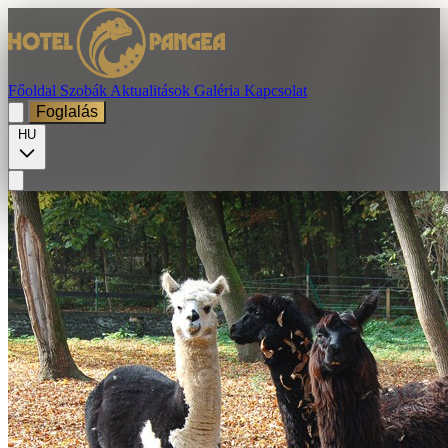
Főoldal
Szobák
Aktualitások
Galéria
Kapcsolat
Foglalás
HU