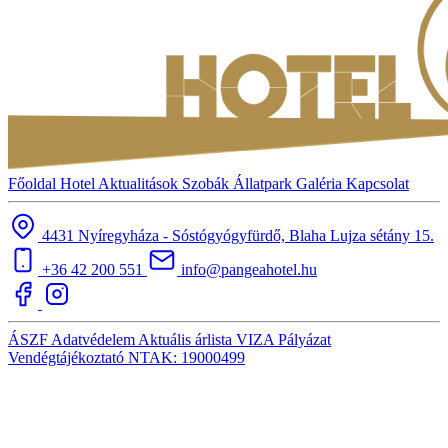
Főoldal
Hotel
Aktualitások
Szobák
Állatpark
Galéria
Kapcsolat
4431 Nyíregyháza - Sóstógyógyfürdő, Blaha Lujza sétány 15.
+36 42 200 551
info@pangeahotel.hu
ÁSZF
Adatvédelem
Aktuális árlista
VIZA
Pályázat
Vendégtájékoztató
NTAK: 19000499