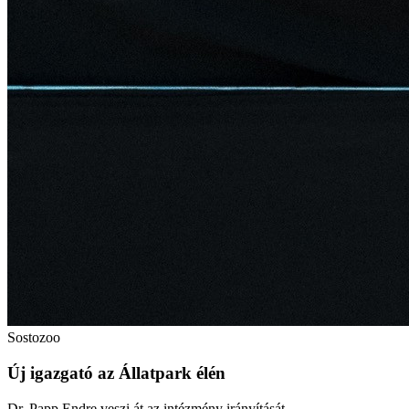
Sostozoo
Új igazgató az Állatpark élén
Dr. Papp Endre veszi át az intézmény irányítását