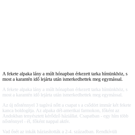
A fekete alpaka lány a múlt hónapban érkezett tarka hímünkhöz, s
most a karantén idő lejárta után ismerkedhettek meg egymással.
A fekete alpaka lány a múlt hónapban érkezett tarka hímünkhöz, s
most a karantén idő lejárta után ismerkedhettek meg egymással.
Az új nősténnyel 3 tagúvá nőtt a csapat s a csődört immár két fekete
kanca boldogítja. Az alpaka dél-amerikai farmokon, főként az
Andokban tenyésztett kérődző háziállat. Csapatban - egy hím több
nősténnyel - él, főként nappal aktív.
Vad ősét az inkák háziasították a 2-4. században. Rendkívüli