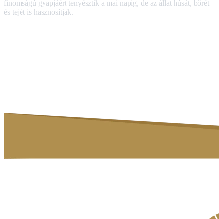
finomságú gyapjáért tenyésztik a mai napig, de az állat húsát, bőrét
és tejét is hasznosítják.