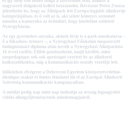
és így nem volt nehéz dolga a szóvivőnek sem, amikor a
nagyszerű dolgokról kellett beszámolni. Révészné Petró Zsuzsa
jelenthette be, hogy az Állatpark lett Európa legjobb állatkertje
kategóriájában, és ő volt az is, aki szinte könnyes szemmel
mondta a kamerába az örömhírt, hogy kiselefánt született
Nyíregyházán.
Az egy gyermekes anyuka, akinek férje is a park munkatársa –
ő a fókashow trénere –, a Nyíregyházi Főiskolán megszerzett
biológiatanári diploma után került a Nyíregyházi Állatparkba
16 évvel ezelőtt. Előbb gondozóként, majd később, mint
zoopedagógus sok-sok apróságot vezetett be az állatkerti
kulisszatitkokba, míg a kommunikációs osztály vezetője lett.
Időközben elvégezte a Debreceni Egyetem környezetvédelmi-
ökológus szakát és fontos feladatot lát el az Európai Állatkerti
Szövetség kommunikációs kampányaiban.
A médiát pedig nap mint nap tudósítja az ország legnagyobb
vidéki állatgyűjteményének mindennapjairól.