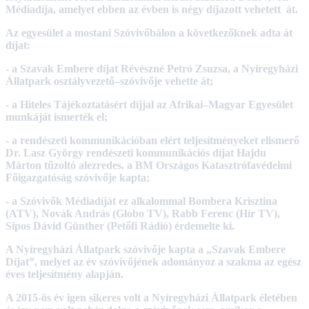
Médiadíja, amelyet ebben az évben is négy díjazott vehetett át.
Az egyesület a mostani Szóvivőbálon a következőknek adta át
díjat:
- a Szavak Embere díjat Révészné Petró Zsuzsa, a Nyíregyházi
Állatpark osztályvezető–szóvivője vehette át;
- a Hiteles Tájékoztatásért díjjal az Afrikai–Magyar Egyesület
munkáját ismerték el;
- a rendészeti kommunikációban elért teljesítményeket elismerő
Dr. Lasz György rendészeti kommunikációs díjat Hajdu
Márton tűzoltó alezredes, a BM Országos Katasztrófavédelmi
Főigazgatóság szóvivője kapta;
- a Szóvivők Médiadíját ez alkalommal Bombera Krisztina
(ATV), Novák András (Globo TV), Rabb Ferenc (Hír TV),
Sipos Dávid Günther (Petőfi Rádió) érdemelte ki.
A Nyíregyházi Állatpark szóvivője kapta a „Szavak Embere
Díjat”, melyet az év szóvivőjének adományoz a szakma az egész
éves teljesítmény alapján.
A 2015-ös év igen sikeres volt a Nyíregyházi Állatpark életében