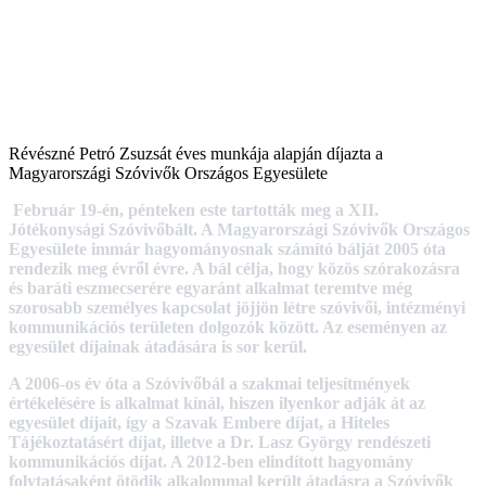
Révészné Petró Zsuzsát éves munkája alapján díjazta a
Magyarországi Szóvivők Országos Egyesülete
Február 19-én, pénteken este tartották meg a XII.
Jótékonysági Szóvivőbált. A Magyarországi Szóvivők Országos
Egyesülete immár hagyományosnak számító bálját 2005 óta
rendezik meg évről évre. A bál célja, hogy közös szórakozásra
és baráti eszmecserére egyaránt alkalmat teremtve még
szorosabb személyes kapcsolat jöjjön létre szóvivői, intézményi
kommunikációs területen dolgozók között. Az eseményen az
egyesület díjainak átadására is sor kerül.
A 2006-os év óta a Szóvivőbál a szakmai teljesítmények
értékelésére is alkalmat kínál, hiszen ilyenkor adják át az
egyesület díjait, így a Szavak Embere díjat, a Hiteles
Tájékoztatásért díjat, illetve a Dr. Lasz György rendészeti
kommunikációs díjat. A 2012-ben elindított hagyomány
folytatásaként ötödik alkalommal került átadásra a Szóvivők