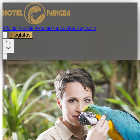
Főoldal
Szobák
Aktualitások
Galéria
Kapcsolat
Foglalás
HU