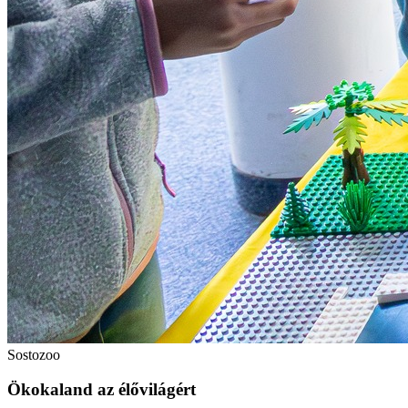
Sostozoo
Ökokaland az élővilágért