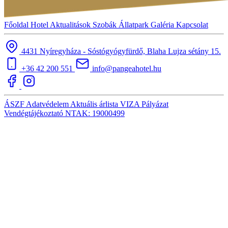
Főoldal
Hotel
Aktualitások
Szobák
Állatpark
Galéria
Kapcsolat
4431 Nyíregyháza - Sóstógyógyfürdő, Blaha Lujza sétány 15.
+36 42 200 551
info@pangeahotel.hu
ÁSZF
Adatvédelem
Aktuális árlista
VIZA
Pályázat
Vendégtájékoztató
NTAK: 19000499