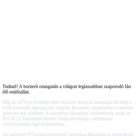
Tudtad? A borneói orangután a világon leglassabban szaporodó fán
élő emlősállat.
Míg az 1970-es években több százezer borneói orangután élt még a
Föld harmadik legnagyobb szigetén Borneón, napjainkban a számuk
százezer alá csökkent. A drasztikus állomány csökkenésük miatt, az
IUCN ( a Természetvédelmi Világszövetség), a kritikusan
veszélyeztetett fajjá nyilvánította.
Az emberrel 97%-ban megegyező genetikai állománnyal rendelkező