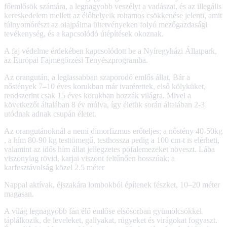
főemlősök számára, a legnagyobb veszélyt a vadászat, és az illegális
kereskedelem mellett az élőhelyeik rohamos csökkenése jelenti, amit
túlnyomórészt az olajpálma ültetvényeken folyó mezőgazdasági
tevékenység, és a kapcsolódó útépítések okoznak.
A faj védelme érdekében kapcsolódott be a Nyíregyházi Állatpark,
az Európai Fajmegőrzési Tenyészprogramba.
Az orangután, a leglassabban szaporodó emlős állat. Bár a
nőstények 7–10 éves korukban már ivarérettek, első kölyküket,
rendszerint csak 15 éves korukban hozzák világra. Mivel a
következőt általában 8 év múlva, így életük során általában 2-3
utódnak adnak csupán életet.
Az orangutánoknál a nemi dimorfizmus erőteljes; a nőstény 40-50kg
, a hím 80-90 kg testtömegű, testhossza pedig a 100 cm-t is elérheti,
valamint az idős hím állat jellegzetes pofalemezeket növeszt. Lába
viszonylag rövid, karjai viszont feltűnően hosszúak; a
karfesztávolság közel 2.5 méter
Nappal aktívak, éjszakára lombokból építenek fészket, 10–20 méter
magasan.
A világ legnagyobb fán élő emlőse elsősorban gyümölcsökkel
táplálkozik, de leveleket, gallyakat, rügyeket és virágokat fogyaszt.