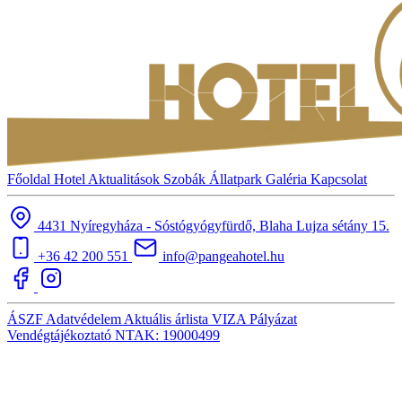
Főoldal
Hotel
Aktualitások
Szobák
Állatpark
Galéria
Kapcsolat
4431 Nyíregyháza - Sóstógyógyfürdő, Blaha Lujza sétány 15.
+36 42 200 551
info@pangeahotel.hu
ÁSZF
Adatvédelem
Aktuális árlista
VIZA
Pályázat
Vendégtájékoztató
NTAK: 19000499