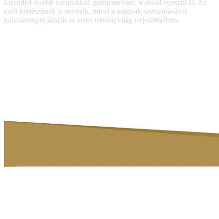
Étrendjét kisebb rovarokkal, gerincesekkel, tojással egészíti ki. Az
erdő kertészének is nevezik, mivel a magvak szétszórásával
kulcsszerepet játszik az erdei növényvilág terjesztésében.