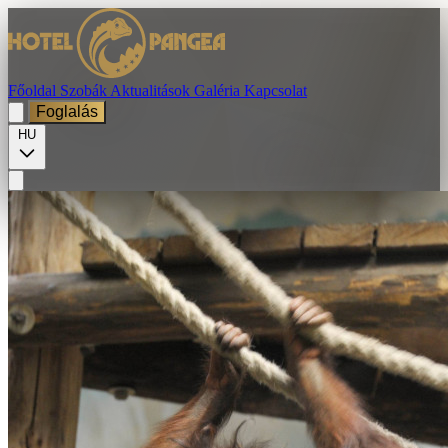
Főoldal
Szobák
Aktualitások
Galéria
Kapcsolat
Foglalás
HU