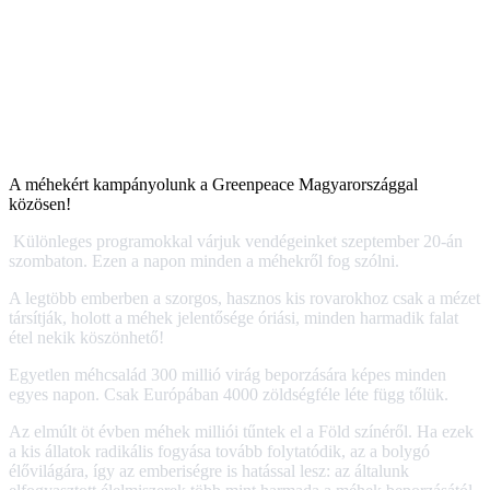
A méhekért kampányolunk a Greenpeace Magyarországgal
közösen!
Különleges programokkal várjuk vendégeinket szeptember 20-án
szombaton. Ezen a napon minden a méhekről fog szólni.
A legtöbb emberben a szorgos, hasznos kis rovarokhoz csak a mézet
társítják, holott a méhek jelentősége óriási, minden harmadik falat
étel nekik köszönhető!
Egyetlen méhcsalád 300 millió virág beporzására képes minden
egyes napon. Csak Európában 4000 zöldségféle léte függ tőlük.
Az elmúlt öt évben méhek milliói tűntek el a Föld színéről. Ha ezek
a kis állatok radikális fogyása tovább folytatódik, az a bolygó
élővilágára, így az emberiségre is hatással lesz: az általunk