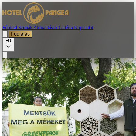
Főoldal
Szobák
Aktualitások
Galéria
Kapcsolat
Foglalás
HU