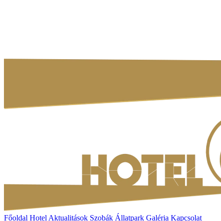
Főoldal
Hotel
Aktualitások
Szobák
Állatpark
Galéria
Kapcsolat