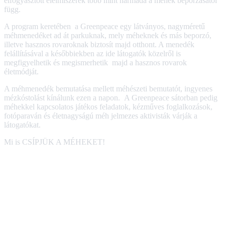
elfogyasztott élelmiszerek több mint harmada a méhek beporzásától
függ.
A program keretében a Greenpeace egy látványos, nagyméretű
méhmenedéket ad át parkuknak, mely méheknek és más beporzó,
illetve hasznos rovaroknak biztosít majd otthont. A menedék
felállításával a későbbiekben az ide látogatók közelről is
megfigyelhetik és megismerhetik majd a hasznos rovarok
életmódját.
A méhmenedék bemutatása mellett méhészeti bemutatót, ingyenes
mézkóstolást kínálunk ezen a napon. A Greenpeace sátorban pedig
méhekkel kapcsolatos játékos feladatok, kézműves foglalkozások,
fotóparaván és életnagyságú méh jelmezes aktivisták várják a
látogatókat.
Mi is CSÍPJÜK A MÉHEKET!