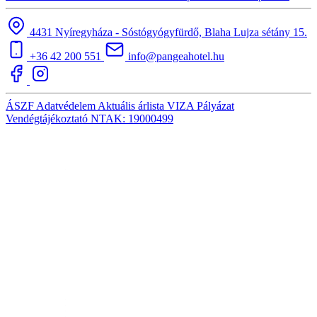
4431 Nyíregyháza - Sóstógyógyfürdő, Blaha Lujza sétány 15.
+36 42 200 551
info@pangeahotel.hu
ÁSZF
Adatvédelem
Aktuális árlista
VIZA
Pályázat
Vendégtájékoztató
NTAK: 19000499