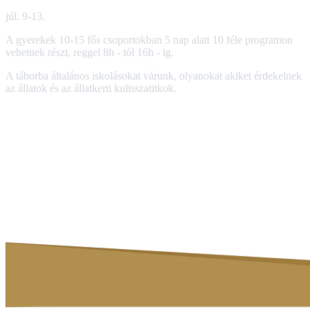
júl. 9-13.
A gyerekek 10-15 fős csoportokban 5 nap alatt 10 féle programon
vehetnek részt, reggel 8h - tól 16h - ig.
A táborba általános iskolásokat várunk, olyanokat akiket érdekelnek
az állatok és az állatkerti kulisszatitkok.