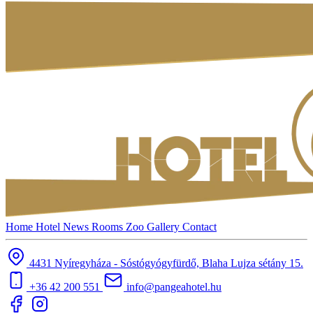
Home
Hotel
News
Rooms
Zoo
Gallery
Contact
4431 Nyíregyháza - Sóstógyógyfürdő, Blaha Lujza sétány 15.
+36 42 200 551
info@pangeahotel.hu