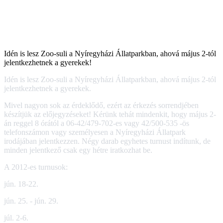
Idén is lesz Zoo-suli a Nyíregyházi Állatparkban, ahová május 2-tól
jelentkezhetnek a gyerekek!
Idén is lesz Zoo-suli a Nyíregyházi Állatparkban, ahová május 2-tól
jelentkezhetnek a gyerekek.
Mivel nagyon sok az érdeklődő, ezért az érkezés sorrendjében
készítjük az előjegyzéseket! Kérünk tehát mindenkit, hogy május 2-
án reggel 8 órától a 06-42/479-702-es vagy 42/500-535 -ös
telefonszámon vagy személyesen a Nyíregyházi Állatpark
irodájában jelentkezzen. Négy darab egyhetes turnust indítunk, de
minden jelentkező csak egy hétre iratkozhat be.
A 2012-es turnusok:
jún. 18-22.
jún. 25. - jún. 29.
júl. 2-6.