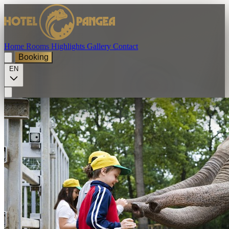
Home
Rooms
Highlights
Gallery
Contact
Booking
EN