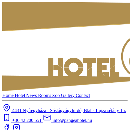
Home
Hotel
News
Rooms
Zoo
Gallery
Contact
4431 Nyíregyháza - Sóstógyógyfürdő, Blaha Lujza sétány 15.
+36 42 200 551
info@pangeahotel.hu