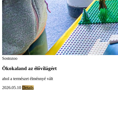
Sostozoo
Ökokaland az élővilágért
ahol a természet élménnyé vált
2026.05.10
Details