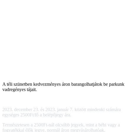
A téli szünetben kedvezményes áron barangolhatjátok be parkunk
vadregényes tájait.
2023. december 23. és 2023. január 7. között mindenki számára
egységes 2500Ft/fő a belépőjegy ára.
Természetesen a 2500Ft-nál olcsóbb jegyek, mint a bébi vagy a
fogyatékkal élők jegye, normál áron megvásárolhatóak.