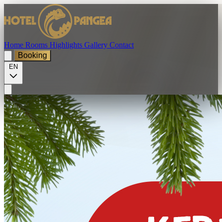
Home
Rooms
Highlights
Gallery
Contact
Booking
EN