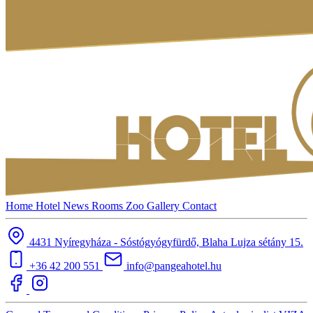
Home
Hotel
News
Rooms
Zoo
Gallery
Contact
4431 Nyíregyháza - Sóstógyógyfürdő, Blaha Lujza sétány 15.
+36 42 200 551
info@pangeahotel.hu