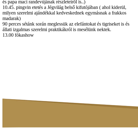
és papa maci randevújának részleteiről is..)
10.45. pingvin etetés a Jégvilág belső kifutójában ( ahol kiderül,
milyen szerelmi ajándékkal kedveskednek egymásnak a frakkos
madarak)
90 perces sétánk során meglessük az elefántokat és tigriseket is és
állati izgalmas szerelmi praktikákról is mesélünk nektek.
13.00 fókashow