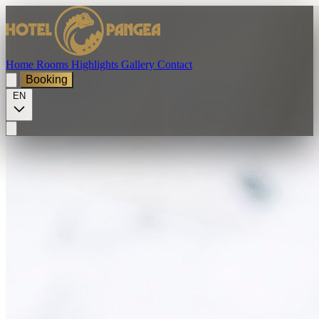
Home
Rooms
Highlights
Gallery
Contact
Booking
EN