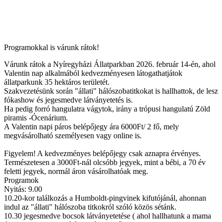
Programokkal is várunk rátok!
Várunk rátok a Nyíregyházi Állatparkban 2026. február 14-én, ahol
Valentin nap alkalmából kedvezményesen látogathatjátok
állatparkunk 35 hektáros területét.
Szakvezetésünk során "állati" hálószobatitkokat is hallhattok, de lesz
fókashow és jegesmedve látványetetés is.
Ha pedig forró hangulatra vágytok, irány a trópusi hangulatú Zöld
piramis -Ócenárium.
A Valentin napi páros belépőjegy ára 6000Ft/ 2 fő, mely
megvásárolható személyesen vagy online is.
Figyelem! A kedvezményes belépőjegy csak aznapra érvényes.
Természetesen a 3000Ft-nál olcsóbb jegyek, mint a bébi, a 70 év
feletti jegyek, normál áron vásárolhatóak meg.
Programok
Nyitás: 9.00
10.20-kor találkozás a Humboldt-pingvinek kifutójánál, ahonnan
indul az "állati" hálószoba titkokról szóló közös sétánk.
10.30 jegesmedve bocsok látványetetése ( ahol hallhatunk a mama