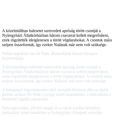
A közelmúltban balesetet szenvedett apróság törött csontját a
Nyíregyházi Állatkórházban három csavarral kellett megerősíteni,
ezek rögzítették ideiglenesen a törött végdarabokat. A csontok mára
szépen összeforrtak, így ezekre Nalának már nem volt szüksége.
Nehéz napokon van túl Nala, állatparkunk három hónapos
kisoroszlánja.
A közelmúltban balesetet szenvedett apróság törött csontját a
Nyíregyházi Állatkórházban három csavarral kellett megerősíteni,
ezek rögzítették ideiglenesen a törött végdarabokat. A csontok mára
szépen összeforrtak, így ezekre Nalának már nem volt szüksége.
A betegségét fegyelmezetten tűrő oroszlán hősiesen állta az újabb
próbát, amikor Dr. Pelle György ismét megműtötte, s eltávolította a
beültetett rögzítő csavarokat.
Nala egészséges, jól érzi magát, és a varrat szedést követően
nemsokára ismét hazatérhet a Nyíregyházi Állatpark oroszlán