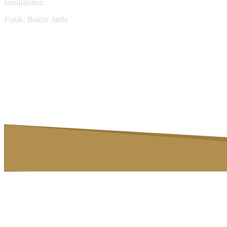
famíliájához.
Fotók: Balázs Attila