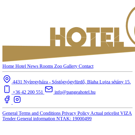
Home
Hotel
News
Rooms
Zoo
Gallery
Contact
4431 Nyíregyháza - Sóstógyógyfürdő, Blaha Lujza sétány 15.
+36 42 200 551
info@pangeahotel.hu
General Terms and Conditions
Privacy Policy
Actual pricelist
VIZA
Tender
General information
NTAK: 19000499