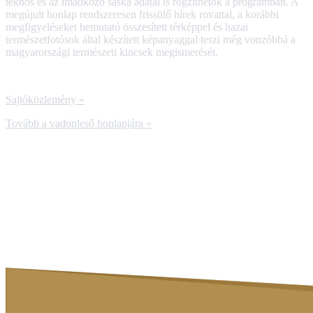
teknős és az imádkozó sáska adatai is rögzíthetők a programban. A
megújult honlap rendszeresen frissülő hírek rovattal, a korábbi
megfigyeléseket bemutató összesített térképpel és hazai
természetfotósok által készített képanyaggal teszi még vonzóbbá a
magyarországi természeti kincsek megismerését.
Sajtóközlemény »
Tovább a vadonleső honlapjára »