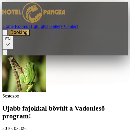
Home
Rooms
Highlights
Gallery
Contact
Booking
EN
Sostozoo
Újabb fajokkal bővült a Vadonleső
program!
2010. 03. 09.