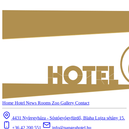
Home
Hotel
News
Rooms
Zoo
Gallery
Contact
4431 Nyíregyháza - Sóstógyógyfürdő, Blaha Lujza sétány 15.
+36 42 200 551
info@pangeahotel.hu