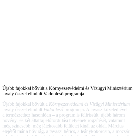
Újabb fajokkal bővült a Környezetvédelmi és Vízügyi Minisztérium
tavaly ősszel elindult Vadonleső programja.
Újabb fajokkal bővült a
Környezetvédelmi és Vízügyi Minisztérium
tavaly ősszel elindult
Vadonleső
programja. A tavasz közeledtével –
a természethez hasonlóan – a program is felfrissült: újabb három
növény- és két állatfaj előfordulási helyének rögzítését, valamint
még színesebb, még játékosabb felületet kínál az oldal. Március
elejétől már a hóvirág, a tavaszi hérics, a leánykökörcsin, a mocsári