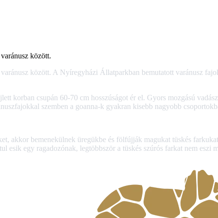
varánusz között.
varánusz között. A Nyíregyházi Állatparkban bemutatott varánusz fajo
ejlett korban csupán 60-70 cm hosszúságot ér el. Gyors mozgású vadászo
varánuszfajokkal szemben a goanna-k gyakran kisebb nagyobb csoportokb
 akkor bemenekülnek üregükbe és fölfújják magukat tüskés farkukat, p
ul esik egy ragadozónak, legtöbbször a tüskés szúrós farkat nem eszi 