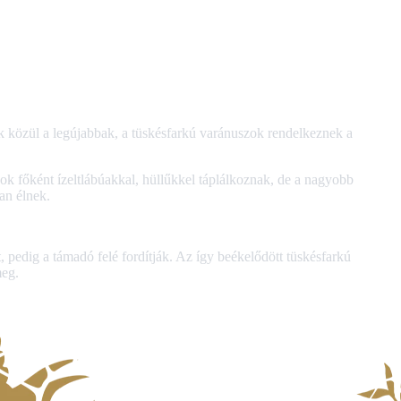
k közül a legújabbak, a tüskésfarkú varánuszok rendelkeznek a
k főként ízeltlábúakkal, hüllűkkel táplálkoznak, de a nagyobb
an élnek.
edig a támadó felé fordítják. Az így beékelődött tüskésfarkú
meg.