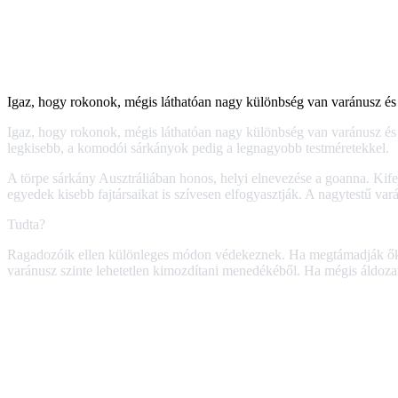
Igaz, hogy rokonok, mégis láthatóan nagy különbség van varánusz és 
Igaz, hogy rokonok, mégis láthatóan nagy különbség van varánusz és 
legkisebb, a komodói sárkányok pedig a legnagyobb testméretekkel.
A törpe sárkány Ausztráliában honos, helyi elnevezése a goanna. Kif
egyedek kisebb fajtársaikat is szívesen elfogyasztják. A nagytestű 
Tudta?
Ragadozóik ellen különleges módon védekeznek. Ha megtámadják őket,
varánusz szinte lehetetlen kimozdítani menedékéből. Ha mégis áldozat