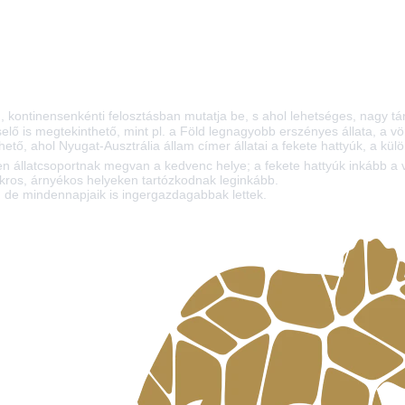
, kontinensenkénti felosztásban mutatja be, s ahol lehetséges, nagy tár
selő is megtekinthető, mint pl. a Föld legnagyobb erszényes állata, a v
thető, ahol Nyugat-Ausztrália
állam címer állatai a fekete hattyúk, a kül
den állatcsoportnak megvan a kedvenc helye; a fekete hattyúk inkább a v
bokros, árnyékos helyeken tartózkodnak leginkább.
k, de mindennapjaik is ingergazdagabbak lettek.