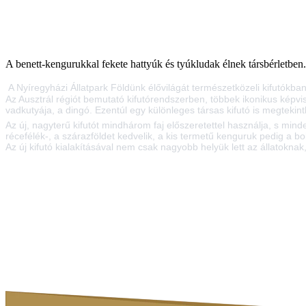
A benett-kengurukkal fekete hattyúk és tyúkludak élnek társbérletben.
A Nyíregyházi Állatpark Földünk élővilágát természetközeli kifutókban
Az Ausztrál régiót bemutató kifutórendszerben, többek ikonikus képvi
vadkutyája, a dingó. Ezentúl egy különleges társas kifutó is megtekin
Az új, nagyterű kifutót mindhárom faj előszeretettel használja, s min
récefélék-, a szárazföldet kedvelik, a kis termetű kenguruk pedig a 
Az új kifutó kialakításával nem csak nagyobb helyük lett az állatokna