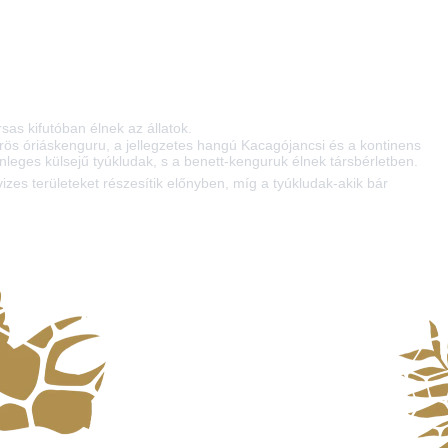
sas kifutóban élnek az állatok.
örös óriáskenguru, a jellegzetes hangú Kacagójancsi és a kontinens
önleges külsejű tyúkludak, s a benett-kenguruk élnek társbérletben.
izes területeket részesítik előnyben, míg a tyúkludak-akik bár