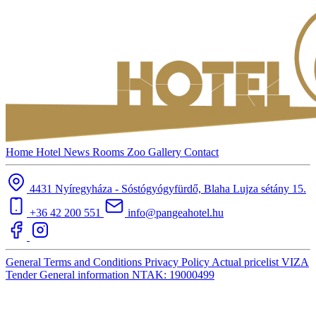
Home
Hotel
News
Rooms
Zoo
Gallery
Contact
4431 Nyíregyháza - Sóstógyógyfürdő, Blaha Lujza sétány 15.
+36 42 200 551
info@pangeahotel.hu
General Terms and Conditions
Privacy Policy
Actual pricelist
VIZA
Tender
General information
NTAK: 19000499