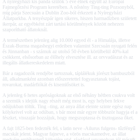
A nyíregyházi kis panda szülők 5 éve élnek együtt az Európai
Fajmegőrzési Program keretében. A nőstény Ting-ting Pozsonyból,
míg párja Szecsuán a Dublin Zoo-ból érkezett a Nyíregyházi
Állatparkba. A tenyészpár igen sikeres, hiszen harmadízben született
ikerpár, az egyébként zárt tartási körülmények között nehezen
szaporítható állatoknál.
A természetben jelenleg alig 10.000 egyed él - a Himalája, illetve
Észak-Burma magashegyi erdeiben valamint Szecsuán nyugati felén
és Jünnanban - s számuk az utolsó 50 évben körülbelül 40%-kal
csökkent, elsősorban az élőhely elvesztése ill. az orvvadászat és az
illegális állatkereskedelem miatt.
Bár a ragadozók rendjébe tartoznak, táplálékuk jórészt bambuszból
áll, alkalmanként azonban előszeretettel fogyasztanak tojást,
rovarokat, madárfiókát és kisemlősöket is.
A jelenleg 6 hetes apróságoknak az első néhány hétben csukva volt
a szemük s idejük nagy részét még most is, egy helyben fekve
odújukban töltik. Ting –ting, az anya állat eleinte szinte egész nap
kölykeivel volt az odúban, s bár most már egyre többször hagyja el a
fészket, visszajár hozzájuk, hogy megszoptassa és tisztogassa őket.
A fajt 1825-ben fedezték fel, s latin neve -Ailurus fulgens- tűzfényű
macskát jelent. Magyar fajneve, a vörös macskamedve, az állat
medvére emlékeztető külsejére utal ,ráadásul ugyanolyan jól mászik