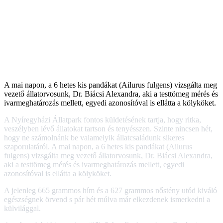
A mai napon, a 6 hetes kis pandákat (Ailurus fulgens) vizsgálta meg
vezető állatorvosunk, Dr. Biácsi Alexandra, aki a testtömeg mérés és
ivarmeghatározás mellett, egyedi azonosítóval is ellátta a kölyköket.
A Nyíregyházi Állatpark fontos küldetésének tartja, hogy ritka,
veszélyben lévő állatokat tartson és tenyésszen. Szinte nincsen hét,
hogy ne számolnánk be valamelyik állatcsaládunk sikeres
szaporulatáról. A mai napon, a 6 hetes kis pandákat (Ailurus
fulgens) vizsgálta meg vezető állatorvosunk, Dr. Biácsi Alexandra,
aki a testtömeg mérés és ivarmeghatározás mellett, egyedi
azonosítóval is ellátta a kölyköket.
A jelenleg 665 grammos hím és a 627 grammos nőstény utód kiváló
egészségnek örvend s pár hét múlva már elkezdenek ismerkedni a
külvilággal.