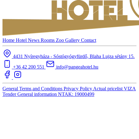
Home
Hotel
News
Rooms
Zoo
Gallery
Contact
4431 Nyíregyháza - Sóstógyógyfürdő, Blaha Lujza sétány 15.
+36 42 200 551
info@pangeahotel.hu
General Terms and Conditions
Privacy Policy
Actual pricelist
VIZA
Tender
General information
NTAK: 19000499