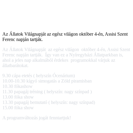
Az Állatok Világnapját az egész világon október 4-én, Assisi Szent
Ferenc napján tartják.
Az Állatok Világnapját az egész világon október 4-én, Assisi Szent
Ferenc napján tartják. Így van ez a Nyíregyházi Állatparkban is,
ahol a jeles nap alkalmából érdekes programokkal várjuk az
állatbarátokat.
9.30 cápa etetés ( helyszín Ócenárium)
10.00-10.30 kígyó simogatás a Zöld piramisban
10.30 fókashow
11.30 papagáj tréning ( helyszín: nagy színpad )
13.00 fóka show
13.30 papagáj bemutató ( helyszín: nagy színpad)
15.00 fóka show
A programváltozás jogát fenntartjuk!