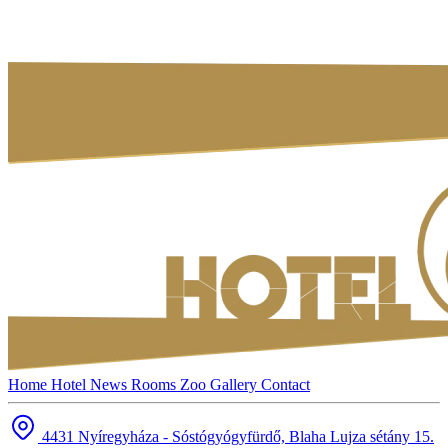
Home
Hotel
News
Rooms
Zoo
Gallery
Contact
4431 Nyíregyháza - Sóstógyógyfürdő, Blaha Lujza sétány 15.