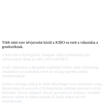
Több mint ezer névjavaslat közül a KIBO-ra esett a választása a
gondozóknak.
6 hetes lett a Nyíregyházi Állatpark afrikai elefántborja így
elérkezettnek láttuk az időt a NÉVADÓRA!
A név választásra a látogatók segítségét kértük, akik a közösségi
oldalunkon javasolhattak nevet az ország egyetlen afrikai
elefántborjának.
Kitétel volt hogy afrikai K betűs kétszótagú nevet szerettünk volna,
hiszen anyja Kwanza és a Nyíregyházán született testvérei is Kitó
(jelentése: ékszer, drágakő, becses gyermek) és Kimani ( szuahéli
nyelven szépet és édeset jelent)is K betűs afrikai névvel
rendelkeznek.