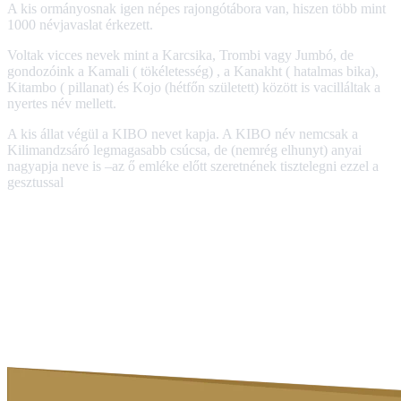
A kis ormányosnak igen népes rajongótábora van, hiszen több mint
1000 névjavaslat érkezett.
Voltak vicces nevek mint a Karcsika, Trombi vagy Jumbó, de
gondozóink a Kamali ( tökéletesség) , a Kanakht ( hatalmas bika),
Kitambo ( pillanat) és Kojo (hétfőn született) között is vacilláltak a
nyertes név mellett.
A kis állat végül a KIBO nevet kapja. A KIBO név nemcsak a
Kilimandzsáró legmagasabb csúcsa, de (nemrég elhunyt) anyai
nagyapja neve is –az ő emléke előtt szeretnének tisztelegni ezzel a
gesztussal