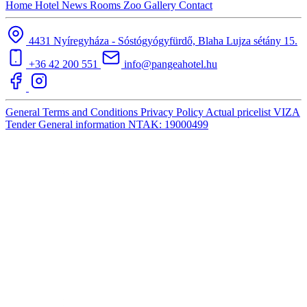
Home
Hotel
News
Rooms
Zoo
Gallery
Contact
4431 Nyíregyháza - Sóstógyógyfürdő, Blaha Lujza sétány 15.
+36 42 200 551
info@pangeahotel.hu
General Terms and Conditions
Privacy Policy
Actual pricelist
VIZA
Tender
General information
NTAK: 19000499