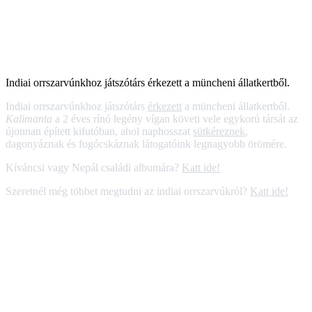
Indiai orrszarvúnkhoz játszótárs érkezett a müncheni állatkertből.
Indiai orrszarvúnkhoz játszótárs
érkezett
a müncheni állatkertből.
Kalimanta
a 2 éves rínó legény vígan követi vele egykorú társát az
újonnan épített kifutóban, ahol naphosszat
sütkéreznek
,
dagonyáznak és fogócskáznak látogatóink legnagyobb örömére.
Kíváncsi vagy Nepál családi albumára?
Katt ide!
Szeretnél még többet megtudni az indiai orrszarvúkról?
Katt ide!