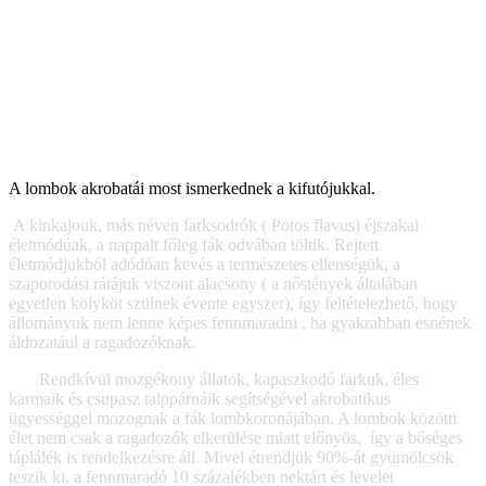
A lombok akrobatái most ismerkednek a kifutójukkal.
A kinkajouk, más néven farksodrók ( Potos flavus) éjszakai
életmódúak, a nappalt főleg fák odvában töltik. Rejtett
életmódjukból adódóan kevés a természetes ellenségük, a
szaporodási rátájuk viszont alacsony ( a nőstények általában
egyetlen kölyköt szülnek évente egyszer), így feltételezhető, hogy
állományuk nem lenne képes fennmaradni , ha gyakrabban esnének
áldozatául a ragadozóknak.
Rendkívül mozgékony állatok, kapaszkodó farkuk, éles
karmaik és csupasz talppárnáik segítségével akrobatikus
ügyességgel mozognak a fák lombkoronájában. A lombok közötti
élet nem csak a ragadozók elkerülése miatt előnyös, így a bőséges
táplálék is rendelkezésre áll. Mivel étrendjük 90%-át gyümölcsök
teszik ki, a fennmaradó 10 százalékben nektárt és levelet