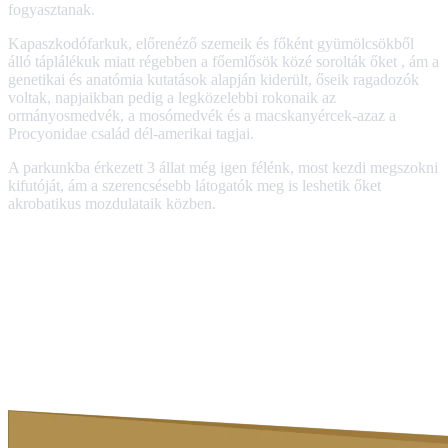
fogyasztanak.
Kapaszkodófarkuk, előrenéző szemeik és főként gyümölcsökből
álló táplálékuk miatt régebben a főemlősök közé sorolták őket , ám a
genetikai és anatómia kutatások alapján kiderült, őseik ragadozók
voltak, napjaikban pedig a legközelebbi rokonaik az
ormányosmedvék, a mosómedvék és a macskanyércek-azaz a
Procyonidae család dél-amerikai tagjai.
A parkunkba érkezett 3 állat még igen félénk, most kezdi megszokni
kifutóját, ám a szerencsésebb látogatók meg is leshetik őket
akrobatikus mozdulataik közben.