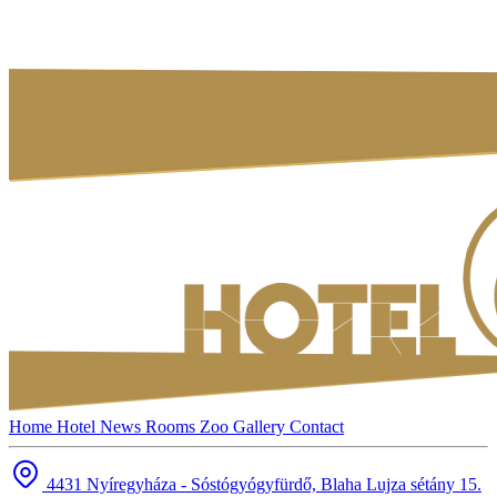
Home
Hotel
News
Rooms
Zoo
Gallery
Contact
4431 Nyíregyháza - Sóstógyógyfürdő, Blaha Lujza sétány 15.