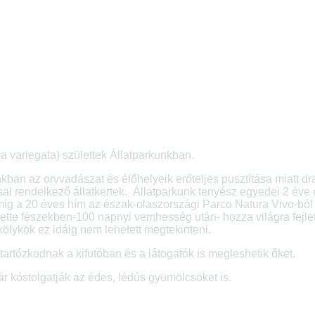
cia variegata) születtek Állatparkunkban.
 az orvvadászat és élőhelyeik erőteljes pusztítása miatt drasz
sal rendelkező állatkertek. Állatparkunk tenyész egyedei 2 év
 míg a 20 éves hím az észak-olaszországi Parco Natura Vivo-ból 
pítette fészekben-100 napnyi vemhesség után- hozza világra fejl
kölykök ez idáig nem lehetett megtekinteni.
artózkodnak a kifutóban és a látogatók is megleshetik őket.
ár kóstolgatják az édes, lédús gyümölcsöket is.