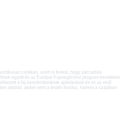
tikusan csökken, ezért is fontos, hogy zárt tartási
e élnek együtt és az Európai Fajmegőrzési program keretében
érkezett a faj koordinátorának ajánlásával és ez az első
etlen utódait, akiket nem a testén hordoz, hanem a szájában