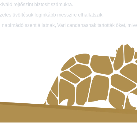
iváló rejtőszínt biztosít számukra.
etes üvöltésük leginkább messzire elhallatszik.
 napimádó szent állatnak, Vari candanasnak tartották őket, mive