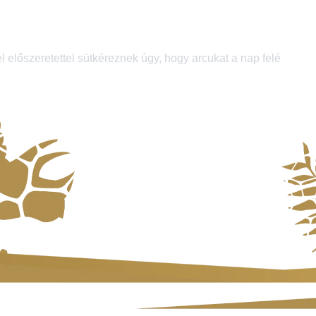
l előszeretettel sütkéreznek úgy, hogy arcukat a nap felé