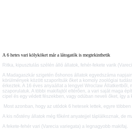
A 6 hetes vari kölyköket már a látogatók is megtekinthetik
Ritka, kipusztulás szélén álló állatok, fehér-fekete varik (Vare
A Madagaszkár szigetén őshonos állatok egyedszáma napjainkban
körülmények között szaporítsák őket a komoly zoológiai tudás
érkeztek. A 16 éves anyaállat a lengyel Wroclaw Állatkertből,
szaporulatuk. A többi makifajtól eltérően, a vari saját maga é
cipel és egy védett fészekben, vagy odúban neveli őket, így a 
Most azonban, hogy az utódok 6 hetesek lettek, egyre többen t
A kis nőstény állatok még főként anyatejjel táplálkoznak, de m
A fekete-fehér vari (Varecia variegata) a legnagyobb makifaj.