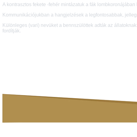
A kontrasztos fekete -fehér mintázatuk a fák lombkoronájában k
Kommunikációjukban a hangjelzések a legfontosabbak, jellegz
Különleges (vari) nevüket a bennszülöttek adták az állatoknak:
fordítják.