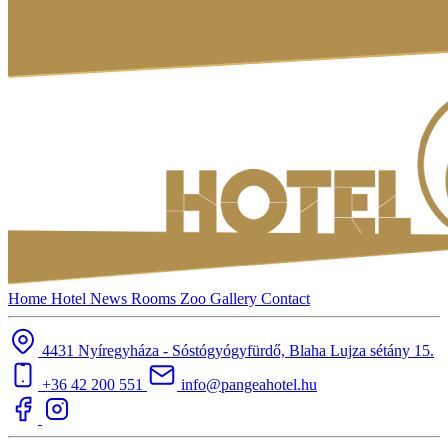
Home
Hotel
News
Rooms
Zoo
Gallery
Contact
4431 Nyíregyháza - Sóstógyógyfürdő, Blaha Lujza sétány 15.
+36 42 200 551
info@pangeahotel.hu