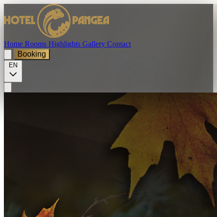
Home
Rooms
Highlights
Gallery
Contact
Booking
EN