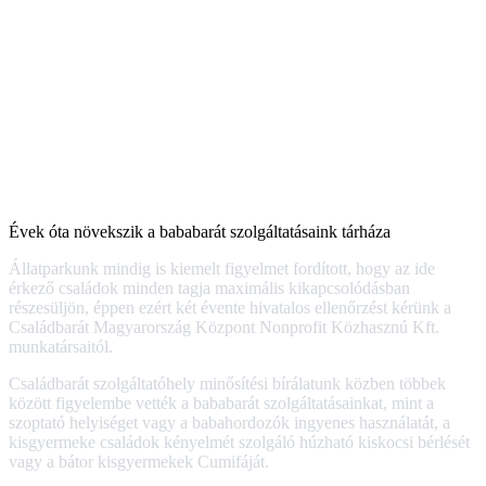
Évek óta növekszik a bababarát szolgáltatásaink tárháza
Állatparkunk mindig is kiemelt figyelmet fordított, hogy az ide
érkező családok minden tagja maximális kikapcsolódásban
részesüljön, éppen ezért két évente hivatalos ellenőrzést kérünk a
Családbarát Magyarország Központ Nonprofit Közhasznú Kft.
munkatársaitól.
Családbarát szolgáltatóhely minősítési bírálatunk közben többek
között figyelembe vették a bababarát szolgáltatásainkat, mint a
szoptató helyiséget vagy a babahordozók ingyenes használatát, a
kisgyermeke családok kényelmét szolgáló húzható kiskocsi bérlését
vagy a bátor kisgyermekek Cumifáját.