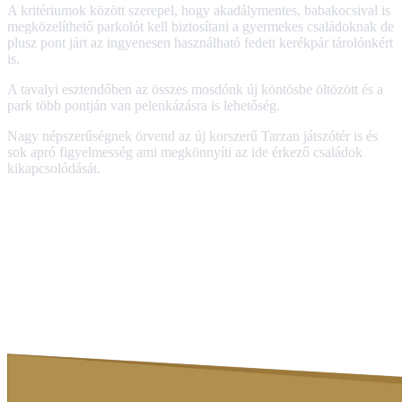
A kritériumok között szerepel, hogy akadálymentes, babakocsival is
megközelíthető parkolót kell biztosítani a gyermekes családoknak de
plusz pont járt az ingyenesen használható fedett kerékpár tárolónkért
is.
A tavalyi esztendőben az összes mosdónk új köntösbe öltözött és a
park több pontján van pelenkázásra is lehetőség.
Nagy népszerűségnek örvend az új korszerű Tarzan játszótér is és
sok apró figyelmesség ami megkönnyíti az ide érkező családok
kikapcsolódását.