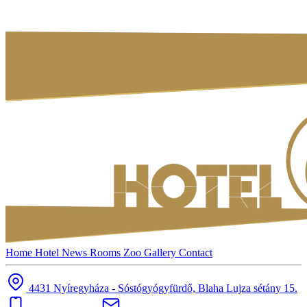
Home
Hotel
News
Rooms
Zoo
Gallery
Contact
4431 Nyíregyháza - Sóstógyógyfürdő, Blaha Lujza sétány 15.