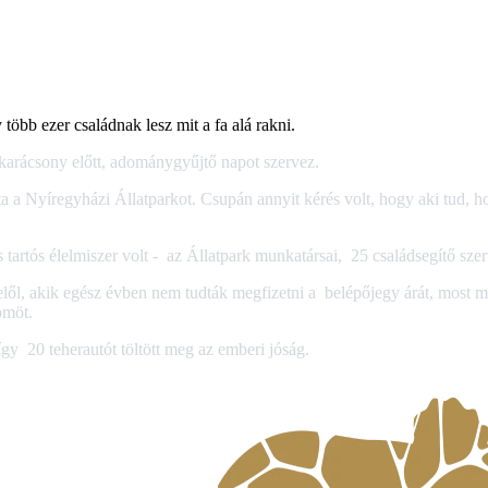
több ezer családnak lesz mit a fa alá rakni.
arácsony előtt, adománygyűjtő napot szervez.
a a Nyíregyházi Állatparkot. Csupán annyit kérés volt, hogy aki tud, 
artós élelmiszer volt - az Állatpark munkatársai, 25 családsegítő szerv
elől, akik egész évben nem tudták megfizetni a belépőjegy árát, most m
ömöt.
gy 20 teherautót töltött meg az emberi jóság.