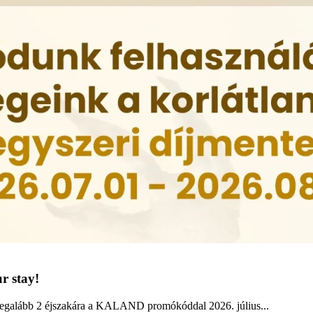
r stay!
legalább 2 éjszakára a KALAND promókóddal 2026. július...