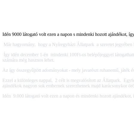
Idén 9000 látogató volt ezen a napon s mindenki hozott ajándékot, így 
Már hagyomány, hogy a Nyíregyházi Állatpark a szeretet jegyében k
Így idén december 1-én mindenki 100Ft-os belépőjeggyel látogathatt
számára még hasznos lehet.
Az így összegyűjtött adományokat - mely javarészt ruhanemű, játék és t
Ezzel a különleges nappal, 2 célt is megvalósított az Állatpark. Egyf
ajándékok nagyon sok embernek szerezhetnek majd karácsonykor ör
Idén 9.000 látogató volt ezen a napon és mindenki hozott ajándékot, í