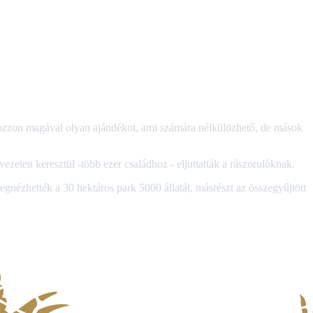
hozzon magával olyan ajándékot, ami számára nélkülözhető, de mások
ezeten keresztül -több ezer családhoz - eljuttatták a rászorulóknak.
egnézhették a 30 hektáros park 5000 állatát, másrészt az összegyűjtött