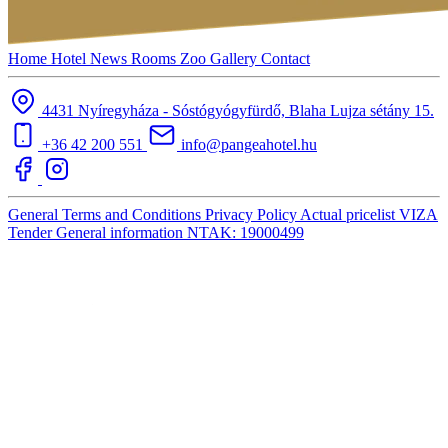
Home
Hotel
News
Rooms
Zoo
Gallery
Contact
4431 Nyíregyháza - Sóstógyógyfürdő, Blaha Lujza sétány 15.
+36 42 200 551
info@pangeahotel.hu
General Terms and Conditions
Privacy Policy
Actual pricelist
VIZA
Tender
General information
NTAK: 19000499