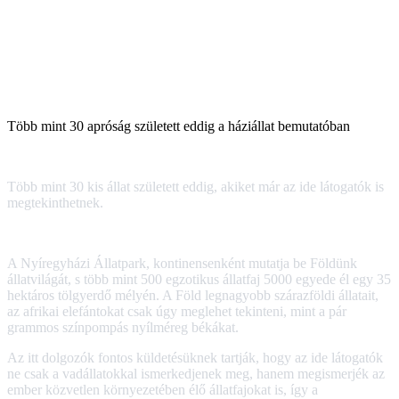
Több mint 30 apróság született eddig a háziállat bemutatóban
Több mint 30 kis állat született eddig, akiket már az ide látogatók is
megtekinthetnek.
A Nyíregyházi Állatpark, kontinensenként mutatja be Földünk
állatvilágát, s több mint 500 egzotikus állatfaj 5000 egyede él egy 35
hektáros tölgyerdő mélyén. A Föld legnagyobb szárazföldi állatait,
az afrikai elefántokat csak úgy meglehet tekinteni, mint a pár
grammos színpompás nyílméreg békákat.
Az itt dolgozók fontos küldetésüknek tartják, hogy az ide látogatók
ne csak a vadállatokkal ismerkedjenek meg, hanem megismerjék az
ember közvetlen környezetében élő állatfajokat is, így a