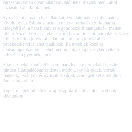
Parasztudvarban olyan állatbemutatót lehet megtekinteni, ahol
háziasított állatfajok élnek.
Az évek folyamán a háziállatokat bemutató paletta folyamatosan
bővült, így az őshonos racka, a magyar tarka és szürkemarha, a
hidegvérű ló, a házi bivaly és a göndörszőrű mangalicák mellett
többek között vörös és fekete szőrű bozonton skót marhákkal, Kerry
Hill és merino juhokkal valamint kameruni juhokkal és
törpekecskével is lehet találkozni. Ez utóbbiak közé az
állatsimogatóban be is lehet menni, ami az egyik legkedveltebb
helyszíne a gyermekeknek.
A tavasz beköszöntével itt sem maradt el a gyermekáldás, szinte
minden állatcsaládban születtek utódok, így kis gidák, borjúk,
malacok, bárányok és nyuszik is várják vendégeinket a felújított
Parasztudvarban.
Képek megtekinthetőek az apróságokról a hivatalos facebook
oldalunkon.