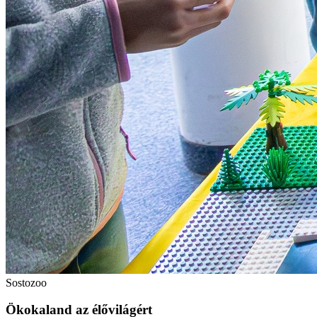
Sostozoo
Ökokaland az élővilágért